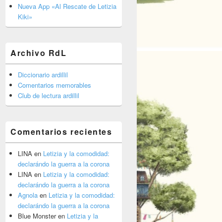
barra
Nueva App «Al Rescate de Letizia
lateral
Kiki»
primaria
Archivo RdL
Diccionario ardillil
Comentarios memorables
Club de lectura ardillil
Comentarios recientes
LINA
en
Letizia y la comodidad:
declarándo la guerra a la corona
LINA
en
Letizia y la comodidad:
declarándo la guerra a la corona
Agnola
en
Letizia y la comodidad:
declarándo la guerra a la corona
Blue Monster
en
Letizia y la