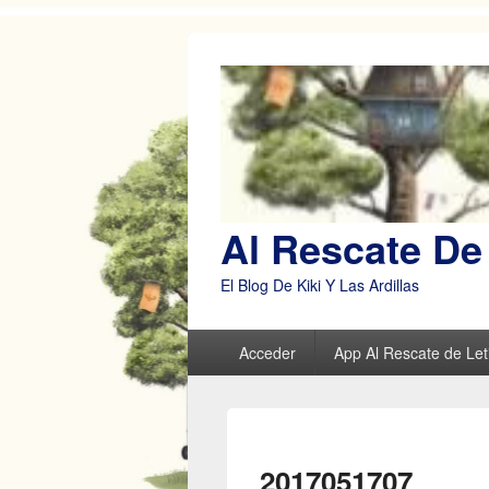
Al Rescate De 
El Blog De Kiki Y Las Ardillas
Menú
Acceder
App Al Rescate de Leti
principal
2017051707