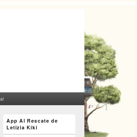
ia!
El
App Al Rescate de
área
Letizia Kiki
de
widget