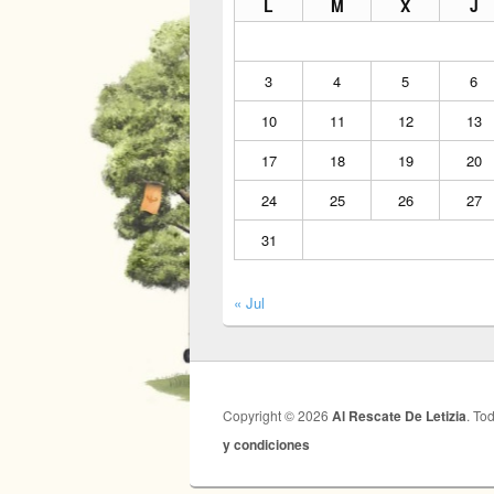
L
M
X
J
3
4
5
6
10
11
12
13
17
18
19
20
24
25
26
27
31
« Jul
Copyright © 2026
Al Rescate De Letizia
. To
y condiciones