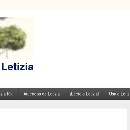
Letizia
zia Kiki
Atuendos de Letizia
¡Léetelo Letizia!
Usalo Letiz