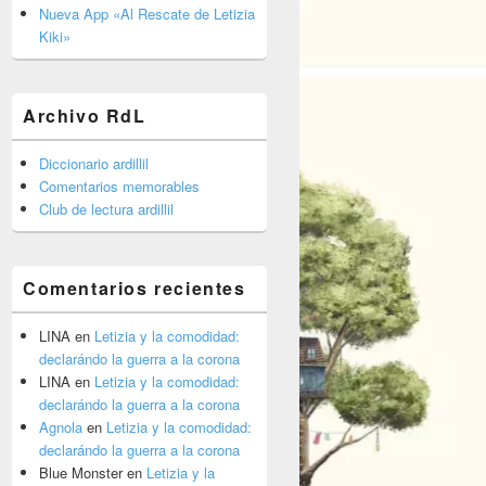
barra
Nueva App «Al Rescate de Letizia
lateral
Kiki»
primaria
Archivo RdL
Diccionario ardillil
Comentarios memorables
Club de lectura ardillil
Comentarios recientes
LINA
en
Letizia y la comodidad:
declarándo la guerra a la corona
LINA
en
Letizia y la comodidad:
declarándo la guerra a la corona
Agnola
en
Letizia y la comodidad:
declarándo la guerra a la corona
Blue Monster
en
Letizia y la