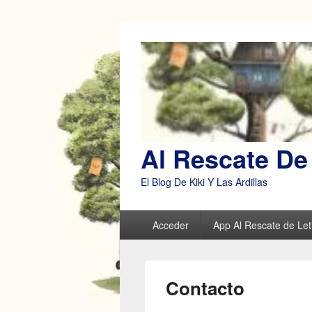
Al Rescate De 
El Blog De Kiki Y Las Ardillas
Menú
Acceder
App Al Rescate de Leti
principal
Contacto