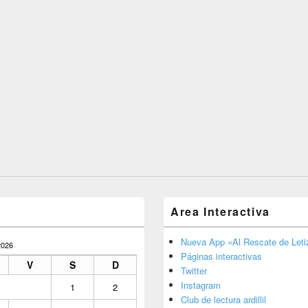
Area Interactiva
Nueva App «Al Rescate de Letiz
026
Páginas interactivas
V
S
D
Twitter
Instagram
1
2
Club de lectura ardillil