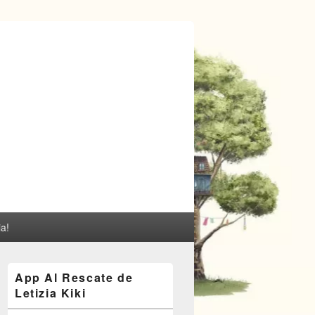
ia!
El
App Al Rescate de
área
Letizia Kiki
de
widget