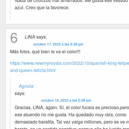
Nada de chorizos mal amarrados. Me gusta ese vestido
azul. Creo que la favorece.
6
LINA
says:
octubre 17, 2022 a las 9:36 pm
Más fotos, qué bien le va el color!!!
https://www.newmyroyals.com/2022/10/spanish-king-felipe
and-queen-letizia.html
Agnola
says:
octubre 18, 2022 a las 2:58 am
Gracias, LINA, again. Sí, el color fucsia es precioso,per
ese atuendo no me gusta. Ha quedado muy rara, como
demasiado baratita. Tal vez valga millones, pero se ve 
barato, en un sentido negativo; porque ella ha lucido ro