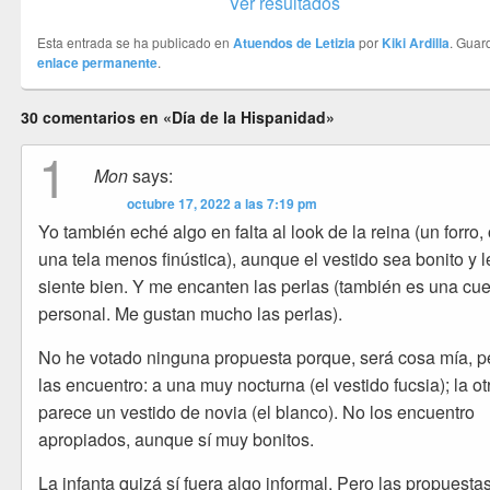
Ver resultados
Esta entrada se ha publicado en
Atuendos de Letizia
por
Kiki Ardilla
. Guar
enlace permanente
.
30 comentarios en «Día de la Hispanidad»
1
Mon
says:
octubre 17, 2022 a las 7:19 pm
Yo también eché algo en falta al look de la reina (un forro,
una tela menos finústica), aunque el vestido sea bonito y l
siente bien. Y me encanten las perlas (también es una cue
personal. Me gustan mucho las perlas).
No he votado ninguna propuesta porque, será cosa mía, p
las encuentro: a una muy nocturna (el vestido fucsia); la ot
parece un vestido de novia (el blanco). No los encuentro
apropiados, aunque sí muy bonitos.
La infanta quizá sí fuera algo informal. Pero las propuestas