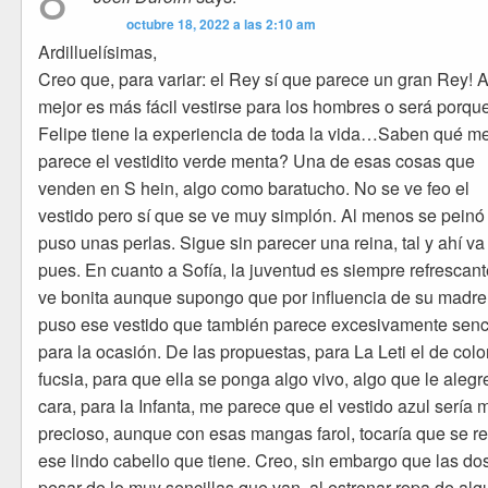
octubre 18, 2022 a las 2:10 am
Ardilluelísimas,
Creo que, para variar: el Rey sí que parece un gran Rey! A
mejor es más fácil vestirse para los hombres o será porqu
Felipe tiene la experiencia de toda la vida…Saben qué m
parece el vestidito verde menta? Una de esas cosas que
venden en S hein, algo como baratucho. No se ve feo el
vestido pero sí que se ve muy simplón. Al menos se peinó
puso unas perlas. Sigue sin parecer una reina, tal y ahí va
pues. En cuanto a Sofía, la juventud es siempre refrescant
ve bonita aunque supongo que por influencia de su madre
puso ese vestido que también parece excesivamente senci
para la ocasión. De las propuestas, para La Leti el de colo
fucsia, para que ella se ponga algo vivo, algo que le alegr
cara, para la Infanta, me parece que el vestido azul sería 
precioso, aunque con esas mangas farol, tocaría que se r
ese lindo cabello que tiene. Creo, sin embargo que las dos
pesar de lo muy sencillas que van, al estrenar ropa de al