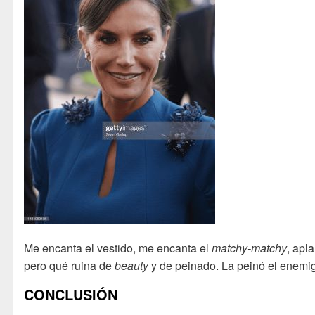
Me encanta el vestido, me encanta el
matchy-matchy
, apl
pero qué ruina de
beauty
y de peinado. La peinó el enemi
CONCLUSIÓN