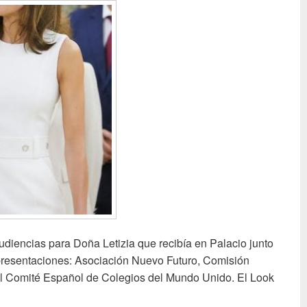
iencias para Doña Letizia que recibía en Palacio junto
representaciones: Asociación Nuevo Futuro, Comisión
l Comité Español de Colegios del Mundo Unido. El Look
 en Zarzuela – De blanco para recibir o un lienzo sin pintura