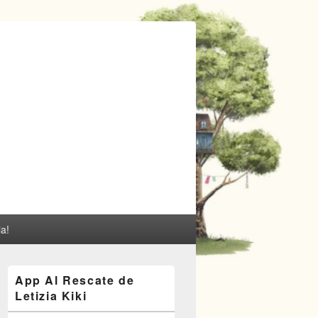
ia!
El
App Al Rescate de
área
Letizia Kiki
de
widget