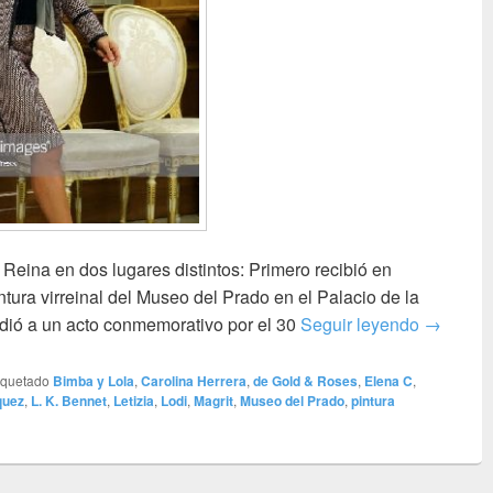
 Reina en dos lugares distintos: Primero recibió en
ntura virreinal del Museo del Prado en el Palacio de la
Invierno
dió a un acto conmemorativo por el 30
Seguir leyendo
→
iquetado
Bimba y Lola
,
Carolina Herrera
,
de Gold & Roses
,
Elena C
,
quez
,
L. K. Bennet
,
Letizia
,
Lodi
,
Magrit
,
Museo del Prado
,
pintura