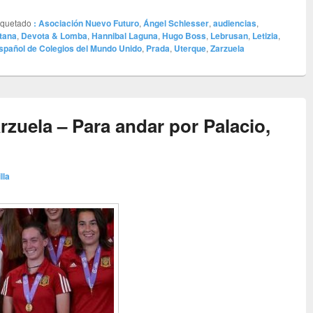
iquetado
: Asociación Nuevo Futuro
,
Ángel Schlesser
,
audiencias
,
tana
,
Devota & Lomba
,
Hannibal Laguna
,
Hugo Boss
,
Lebrusan
,
Letizia
,
spañol de Colegios del Mundo Unido
,
Prada
,
Uterque
,
Zarzuela
rzuela – Para andar por Palacio,
lla