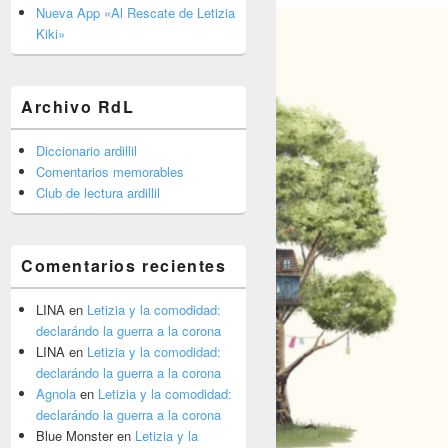
barra
Nueva App «Al Rescate de Letizia
lateral
Kiki»
primaria
Archivo RdL
Diccionario ardillil
Comentarios memorables
Club de lectura ardillil
Comentarios recientes
LINA
en
Letizia y la comodidad:
declarándo la guerra a la corona
LINA
en
Letizia y la comodidad:
declarándo la guerra a la corona
Agnola
en
Letizia y la comodidad:
declarándo la guerra a la corona
Blue Monster
en
Letizia y la