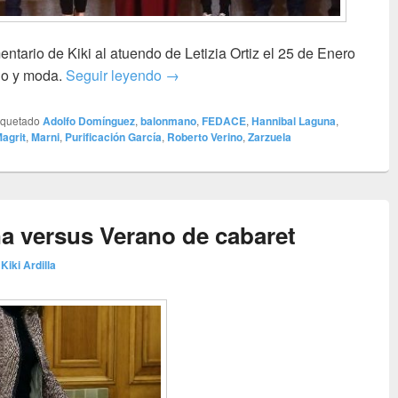
entario de Kiki al atuendo de Letizia Ortiz el 25 de Enero
Audiencias en Zarzuela – ¡Qué ener
lo y moda.
Seguir leyendo
→
iquetado
Adolfo Domínguez
,
balonmano
,
FEDACE
,
Hannibal Laguna
,
agrit
,
Marni
,
Purificación García
,
Roberto Verino
,
Zarzuela
na versus Verano de cabaret
r
Kiki Ardilla