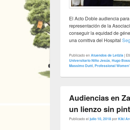
El Acto Doble audiencia para
representación de la Asociac
conseguir la equidad de géne
una comitiva del Hospital
Seg
Publicado en
Atuendos de Letizia
|
Et
Universitario Niño Jesús
,
Hugo Boss
Massimo Dutti
,
Professional Women’
Audiencias en Zar
un lienzo sin pin
Publicado el
julio 10, 2018
por
Kiki Ar