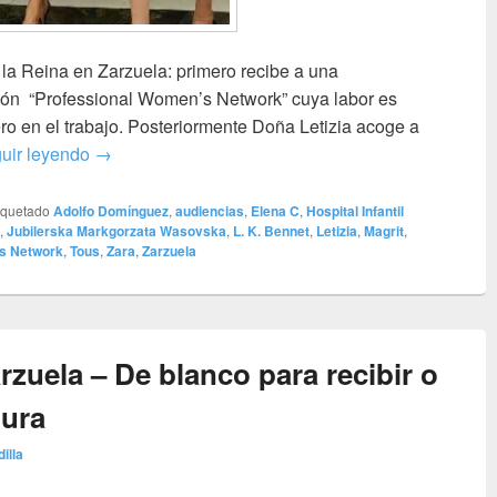
 la Reina en Zarzuela: primero recibe a una
ión “Professional Women’s Network” cuya labor es
ro en el trabajo. Posteriormente Doña Letizia acoge a
Audiencias en Zarzuela – ¡Qué calor! Menos mal ha
uir leyendo
→
iquetado
Adolfo Domínguez
,
audiencias
,
Elena C
,
Hospital Infantil
,
Jubilerska Markgorzata Wasovska
,
L. K. Bennet
,
Letizia
,
Magrit
,
s Network
,
Tous
,
Zara
,
Zarzuela
zuela – De blanco para recibir o
tura
dilla