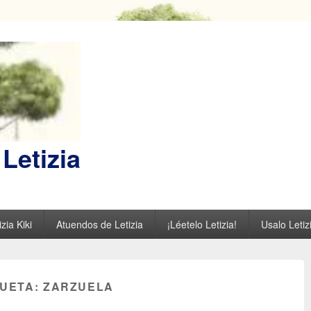
Letizia
zia Kiki
Atuendos de Letizia
¡Léetelo Letizia!
Usalo Letiz
QUETA:
ZARZUELA