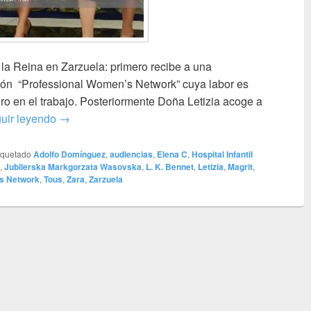
 la Reina en Zarzuela: primero recibe a una
ión “Professional Women’s Network” cuya labor es
ro en el trabajo. Posteriormente Doña Letizia acoge a
Audiencias en Zarzuela – ¡Qué calor! Menos mal ha
uir leyendo
→
iquetado
Adolfo Domínguez
,
audiencias
,
Elena C
,
Hospital Infantil
,
Jubilerska Markgorzata Wasovska
,
L. K. Bennet
,
Letizia
,
Magrit
,
s Network
,
Tous
,
Zara
,
Zarzuela