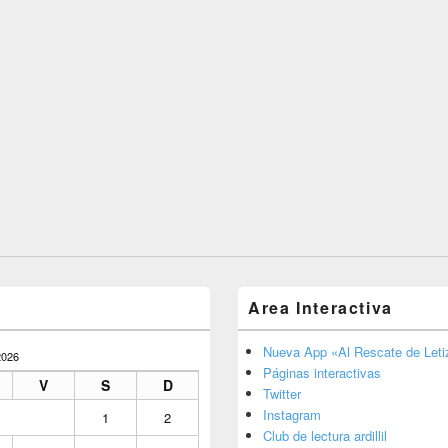
Area Interactiva
Nueva App «Al Rescate de Letiz
026
Páginas interactivas
V
S
D
Twitter
Instagram
1
2
Club de lectura ardillil