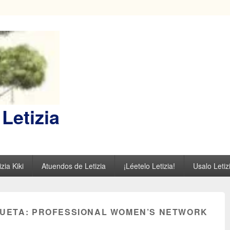
Letizia
zia Kiki
Atuendos de Letizia
¡Léetelo Letizia!
Usalo Letiz
QUETA:
PROFESSIONAL WOMEN’S NETWORK