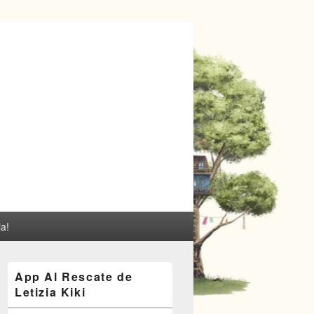
ia!
El
App Al Rescate de
área
Letizia Kiki
de
widget