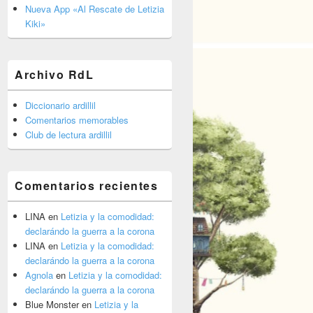
barra
Nueva App «Al Rescate de Letizia
lateral
Kiki»
primaria
Archivo RdL
Diccionario ardillil
Comentarios memorables
Club de lectura ardillil
Comentarios recientes
LINA
en
Letizia y la comodidad:
declarándo la guerra a la corona
LINA
en
Letizia y la comodidad:
declarándo la guerra a la corona
Agnola
en
Letizia y la comodidad:
declarándo la guerra a la corona
Blue Monster
en
Letizia y la