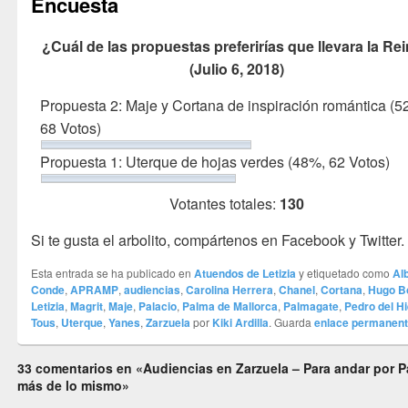
Encuesta
¿Cuál de las propuestas preferirías que llevara la Re
(Julio 6, 2018)
Propuesta 2: Maje y Cortana de inspiración romántica
(5
68 Votos)
Propuesta 1: Uterque de hojas verdes
(48%, 62 Votos)
Votantes totales:
130
Si te gusta el arbolito, compártenos en Facebook y Twitter.
Esta entrada se ha publicado en
Atuendos de Letizia
y etiquetado como
Al
Conde
,
APRAMP
,
audiencias
,
Carolina Herrera
,
Chanel
,
Cortana
,
Hugo B
Letizia
,
Magrit
,
Maje
,
Palacio
,
Palma de Mallorca
,
Palmagate
,
Pedro del Hi
Tous
,
Uterque
,
Yanes
,
Zarzuela
por
Kiki Ardilla
. Guarda
enlace permanen
33 comentarios en «Audiencias en Zarzuela – Para andar por P
más de lo mismo»