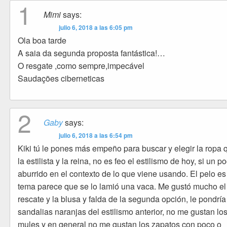
1
Mimi
says:
julio 6, 2018 a las 6:05 pm
Ola boa tarde
A saia da segunda proposta fantástica!…
O resgate ,como sempre,impecável
Saudações ciberneticas
2
Gaby
says:
julio 6, 2018 a las 6:54 pm
Kiki tú le pones más empeño para buscar y elegir la ropa 
la estilista y la reina, no es feo el estilismo de hoy, si un p
aburrido en el contexto de lo que viene usando. El pelo es
tema parece que se lo lamió una vaca. Me gustó mucho el
rescate y la blusa y falda de la segunda opción, le pondría
sandalias naranjas del estilismo anterior, no me gustan lo
mules y en general no me gustan los zapatos con poco o