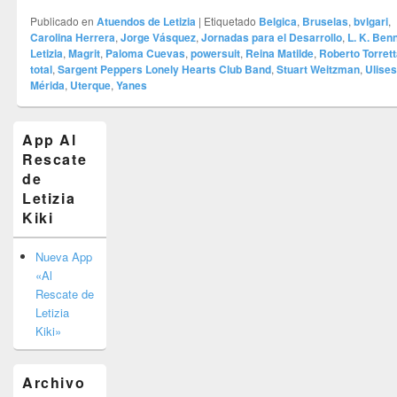
Publicado en
Atuendos de Letizia
|
Etiquetado
Belgica
,
Bruselas
,
bvlgari
,
Carolina Herrera
,
Jorge Vásquez
,
Jornadas para el Desarrollo
,
L. K. Ben
Letizia
,
Magrit
,
Paloma Cuevas
,
powersuit
,
Reina Matilde
,
Roberto Torret
total
,
Sargent Peppers Lonely Hearts Club Band
,
Stuart Weitzman
,
Ulise
Mérida
,
Uterque
,
Yanes
El
App Al
área
Rescate
de
widget
de
barra
Letizia
lateral
Kiki
primaria
Nueva App
«Al
Rescate de
Letizia
Kiki»
Archivo