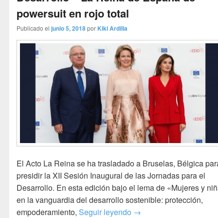
powersuit en rojo total
Publicado el
junio 5, 2018
por
Kiki Ardilla
El Acto La Reina se ha trasladado a Bruselas, Bélgica par
presidir la XII Sesión Inaugural de las Jornadas para el
Desarrollo. En esta edición bajo el lema de «Mujeres y ni
en la vanguardia del desarrollo sostenible: protección,
Sesión Inaugural de las 
empoderamiento,
Seguir leyendo
→