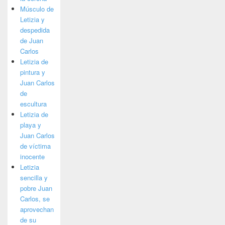
Músculo de
Letizia y
despedida
de Juan
Carlos
Letizia de
pintura y
Juan Carlos
de
escultura
Letizia de
playa y
Juan Carlos
de víctima
inocente
Letizia
sencilla y
pobre Juan
Carlos, se
aprovechan
de su