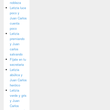
nobleza
Letizia luce
poco y
Juan Carlos
cuenta
poco
Letizia
premiando
y Juan
carlos
salvando
Fíjate en tu
secretaria
Letizia
abúlica y
Juan Carlos
heróico
Letizia
verde y gris
y Juan
Carlos