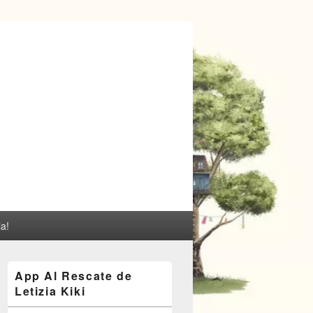
ia!
El
App Al Rescate de
área
Letizia Kiki
de
widget