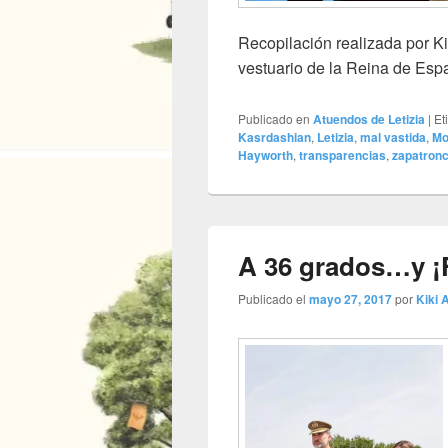
Recopilación realizada por Ki
vestuario de la Reina de Es
Publicado en
Atuendos de Letizia
|
Et
Kasrdashian
,
Letizia
,
mal vastida
,
Mo
Hayworth
,
transparencias
,
zapatron
A 36 grados…y ¡
Publicado el
mayo 27, 2017
por
Kiki A