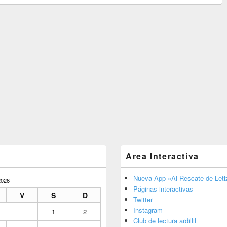
Area Interactiva
Nueva App «Al Rescate de Letiz
026
Páginas interactivas
V
S
D
Twitter
Instagram
1
2
Club de lectura ardillil