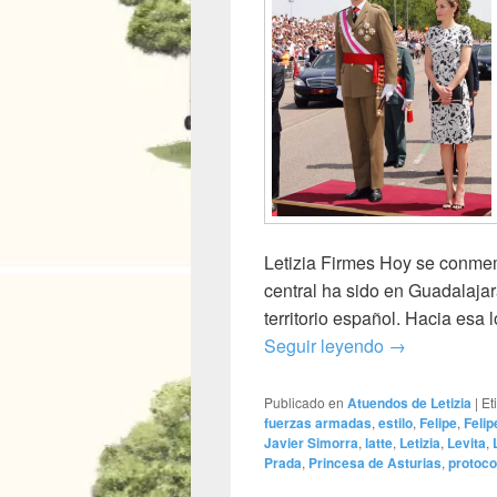
Letizia Firmes Hoy se conme
central ha sido en Guadalajar
territorio español. Hacia esa
A 36 grados…
Seguir leyendo
→
Publicado en
Atuendos de Letizia
|
Et
fuerzas armadas
,
estilo
,
Felipe
,
Felip
Javier Simorra
,
latte
,
Letizia
,
Levita
,
Prada
,
Princesa de Asturias
,
protoco