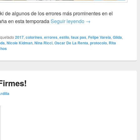
ki de algunos de los errores más prominentes en el
Los faux pas de un otoñ
paña en esta temporada
Seguir leyendo
→
iquetado
2017
,
colorines
,
errores
,
estilo
,
faux pas
,
Felipe Varela
,
Gilda
,
da
,
Nicole Kidman
,
Nina Ricci
,
Oscar De La Renta
,
protocolo
,
Rita
chos
Firmes!
rdilla