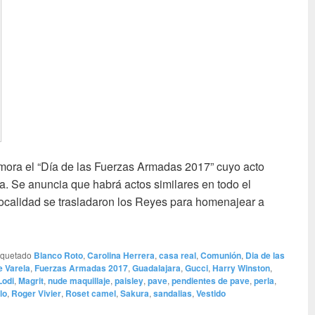
mora el “Día de las Fuerzas Armadas 2017” cuyo acto
a. Se anuncia que habrá actos similares en todo el
 localidad se trasladaron los Reyes para homenajear a
y ¡Firmes!
iquetado
Blanco Roto
,
Carolina Herrera
,
casa real
,
Comunión
,
Dia de las
e Varela
,
Fuerzas Armadas 2017
,
Guadalajara
,
Gucci
,
Harry Winston
,
Lodi
,
Magrit
,
nude maquillaje
,
paisley
,
pave
,
pendientes de pave
,
perla
,
lo
,
Roger Vivier
,
Roset camel
,
Sakura
,
sandalias
,
Vestido