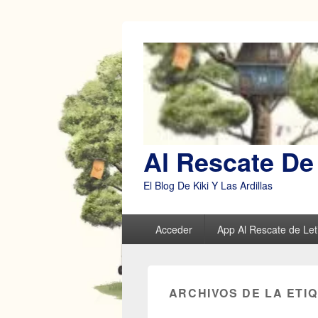
Al Rescate De 
El Blog De Kiki Y Las Ardillas
Menú
Acceder
App Al Rescate de Leti
principal
ARCHIVOS DE LA ETI