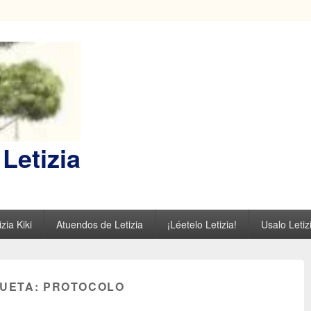
Letizia
zia Kiki
Atuendos de Letizia
¡Léetelo Letizia!
Usalo Letiz
QUETA:
PROTOCOLO