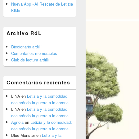
barra
Nueva App «Al Rescate de Letizia
lateral
Kiki»
primaria
Archivo RdL
Diccionario ardillil
Comentarios memorables
Club de lectura ardillil
Comentarios recientes
LINA
en
Letizia y la comodidad:
declarándo la guerra a la corona
LINA
en
Letizia y la comodidad:
declarándo la guerra a la corona
Agnola
en
Letizia y la comodidad:
declarándo la guerra a la corona
Blue Monster
en
Letizia y la