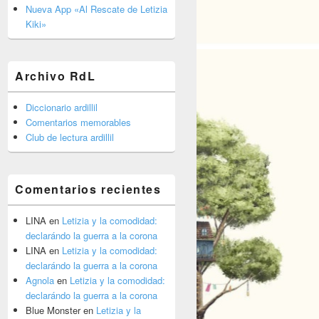
barra
Nueva App «Al Rescate de Letizia
lateral
Kiki»
primaria
Archivo RdL
Diccionario ardillil
Comentarios memorables
Club de lectura ardillil
Comentarios recientes
LINA
en
Letizia y la comodidad:
declarándo la guerra a la corona
LINA
en
Letizia y la comodidad:
declarándo la guerra a la corona
Agnola
en
Letizia y la comodidad:
declarándo la guerra a la corona
Blue Monster
en
Letizia y la