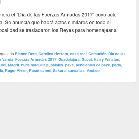
mora el “Día de las Fuerzas Armadas 2017” cuyo acto
a. Se anuncia que habrá actos similares en todo el
 localidad se trasladaron los Reyes para homenajear a
y ¡Firmes!
iquetado
Blanco Roto
,
Carolina Herrera
,
casa real
,
Comunión
,
Dia de las
e Varela
,
Fuerzas Armadas 2017
,
Guadalajara
,
Gucci
,
Harry Winston
,
Lodi
,
Magrit
,
nude maquillaje
,
paisley
,
pave
,
pendientes de pave
,
perla
,
lo
,
Roger Vivier
,
Roset camel
,
Sakura
,
sandalias
,
Vestido