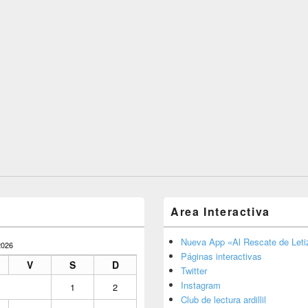
Area Interactiva
Nueva App «Al Rescate de Letiz
026
Páginas interactivas
V
S
D
Twitter
Instagram
1
2
Club de lectura ardillil