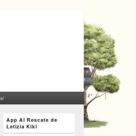
ia!
El
App Al Rescate de
área
Letizia Kiki
de
widget