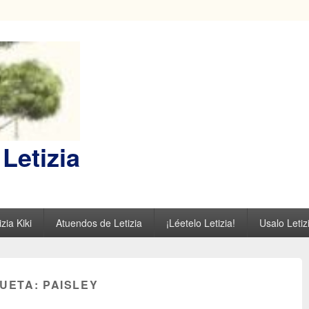
Letizia
zia Kiki
Atuendos de Letizia
¡Léetelo Letizia!
Usalo Letiz
QUETA:
PAISLEY