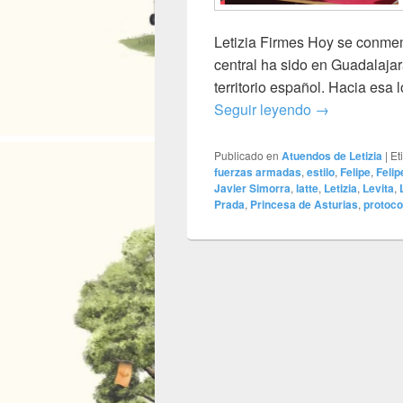
Letizia Firmes Hoy se conme
central ha sido en Guadalajar
territorio español. Hacia esa
A 36 grados…
Seguir leyendo
→
Publicado en
Atuendos de Letizia
|
Et
fuerzas armadas
,
estilo
,
Felipe
,
Felip
Javier Simorra
,
latte
,
Letizia
,
Levita
,
Prada
,
Princesa de Asturias
,
protoco