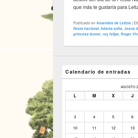
que más te gustaría para Leti
Publicado en
Atuendos de Letizia
|
Et
fiesta nacional
,
infanta sofia
,
Jesus d
princesa leonor
,
rey felipe
,
Roger Viv
Calendario de entradas
AGOSTO 2
L
M
X
J
3
4
5
6
10
11
12
13