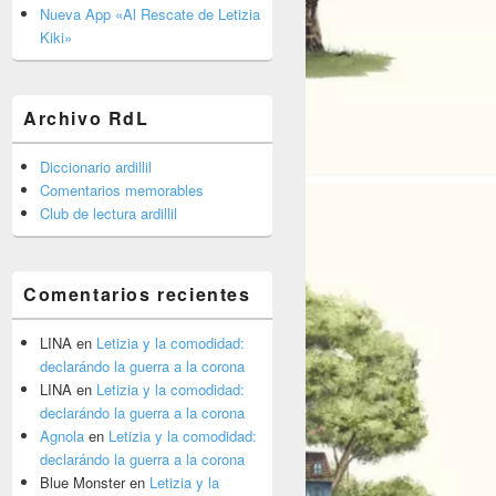
barra
Nueva App «Al Rescate de Letizia
lateral
Kiki»
primaria
Archivo RdL
Diccionario ardillil
Comentarios memorables
Club de lectura ardillil
Comentarios recientes
LINA
en
Letizia y la comodidad:
declarándo la guerra a la corona
LINA
en
Letizia y la comodidad:
declarándo la guerra a la corona
Agnola
en
Letizia y la comodidad:
declarándo la guerra a la corona
Blue Monster
en
Letizia y la