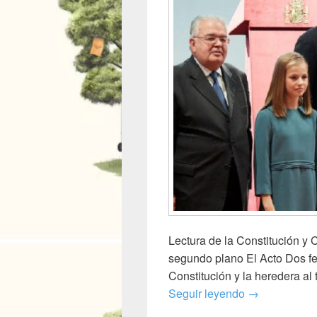
Lectura de la Constitución y
segundo plano El Acto Dos f
Constitución y la heredera al
Lectura de la
Seguir leyendo
→