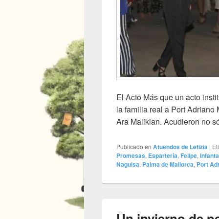
El Acto Más que un acto instit
la familia real a Port Adriano 
Ara Malikian. Acudieron no s
Publicado en
Atuendos de Letizia
|
Et
Promesas
,
Espartería
,
Felipe
,
Infant
Naguisa
,
Palma de Mallorca
,
Port Ad
Un invierno de pe