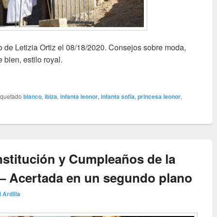
 de Letizia Ortiz el 08/18/2020. Consejos sobre moda,
 bien, estilo royal.
orca y sus alrededores II – La Reina se queda en blanco
iquetado
blanco
,
ibiza
,
infanta leonor
,
infanta sofia
,
princesa leonor
,
nstitución y Cumpleaños de la
 – Acertada en un segundo plano
i Ardilla