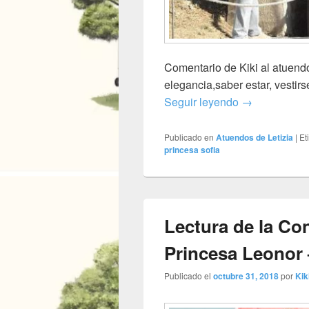
Comentario de Kiki al atuendo
elegancia,saber estar, vestirse
Palma de Mall
Seguir leyendo
→
Publicado en
Atuendos de Letizia
|
Et
princesa sofia
Lectura de la Co
Princesa Leonor
Publicado el
octubre 31, 2018
por
Kik