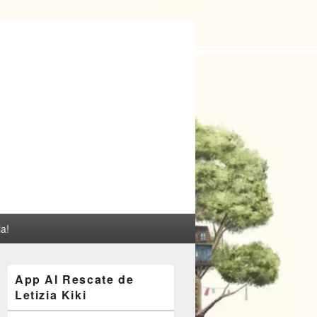
ia!
El
App Al Rescate de
área
Letizia Kiki
de
widget