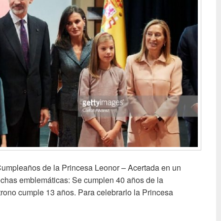
 Cumpleaños de la Princesa Leonor – Acertada en un
echas emblemáticas: Se cumplen 40 años de la
 trono cumple 13 años. Para celebrarlo la Princesa
 Constitución y Cumpleaños de la Princesa Leonor – Acertada 