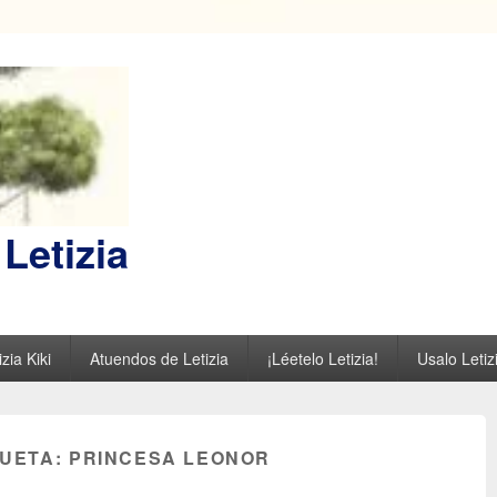
Letizia
zia Kiki
Atuendos de Letizia
¡Léetelo Letizia!
Usalo Letiz
QUETA:
PRINCESA LEONOR