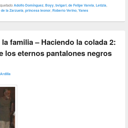
iquetado
Adolfo Domínguez
,
Boyy
,
bvlgari
,
de Felipe Varela
,
Letizia
,
 de la Zarzuela
,
princesa leonor
,
Roberto Verino
,
Yanes
la familia – Haciendo la colada 2:
e los eternos pantalones negros
 Ardilla