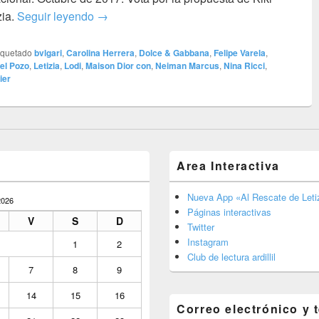
Un invierno de perlas y sol en la Fiesta Nac
zia.
Seguir leyendo
→
iquetado
bvlgari
,
Carolina Herrera
,
Dolce & Gabbana
,
Felipe Varela
,
el Pozo
,
Letizia
,
Lodi
,
Maison Dior con
,
Neiman Marcus
,
Nina Ricci
,
ier
Area Interactiva
Nueva App «Al Rescate de Letiz
026
Páginas interactivas
V
S
D
Twitter
Instagram
1
2
Club de lectura ardillil
7
8
9
14
15
16
Correo electrónico y 