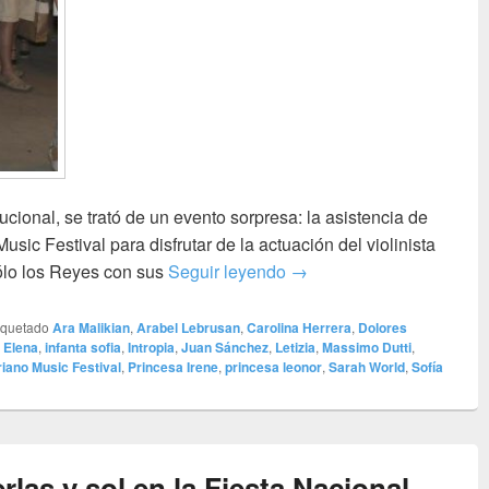
ucional, se trató de un evento sorpresa: la asistencia de
Music Festival para disfrutar de la actuación del violinista
De concierto con la famil
ólo los Reyes con sus
Seguir leyendo
→
iquetado
Ara Malikian
,
Arabel Lebrusan
,
Carolina Herrera
,
Dolores
a Elena
,
infanta sofia
,
Intropia
,
Juan Sánchez
,
Letizia
,
Massimo Dutti
,
riano Music Festival
,
Princesa Irene
,
princesa leonor
,
Sarah World
,
Sofía
rlas y sol en la Fiesta Nacional