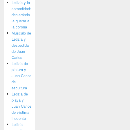
Letizia y la
comodidad:
declarándo
la guerra a
la corona
Músculo de
Letizia y
despedida
de Juan
Carlos
Letizia de
pintura y
Juan Carlos
de
escultura
Letizia de
playa y
Juan Carlos
de víctima
inocente
Letizia