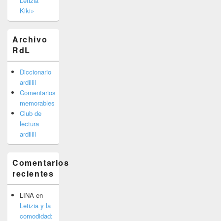
Letizia
Kiki»
Archivo
RdL
Diccionario
ardillil
Comentarios
memorables
Club de
lectura
ardillil
Comentarios
recientes
LINA
en
Letizia y la
comodidad: