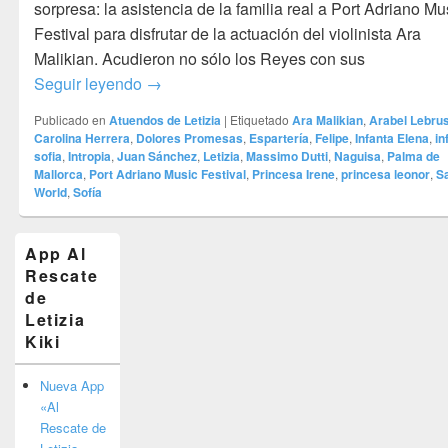
sorpresa: la asistencia de la familia real a Port Adriano Mu
Festival para disfrutar de la actuación del violinista Ara
Malikian. Acudieron no sólo los Reyes con sus
De concierto con la familia – Haciendo la
Seguir leyendo
→
Publicado en
Atuendos de Letizia
|
Etiquetado
Ara Malikian
,
Arabel Lebru
Carolina Herrera
,
Dolores Promesas
,
Espartería
,
Felipe
,
Infanta Elena
,
in
sofia
,
Intropia
,
Juan Sánchez
,
Letizia
,
Massimo Dutti
,
Naguisa
,
Palma de
Mallorca
,
Port Adriano Music Festival
,
Princesa Irene
,
princesa leonor
,
S
World
,
Sofía
El
App Al
área
Rescate
de
widget
de
barra
Letizia
lateral
Kiki
primaria
Nueva App
«Al
Rescate de