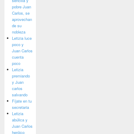
sencilla y
pobre Juan
Carlos, se
aprovechan
de su
nobleza
Letizia luce
poco y
Juan Carlos
cuenta
poco
Letizia
premiando
y Juan
carlos
salvando
Fíjate en tu
secretaria
Letizia
abúlica y
Juan Carlos
heróico