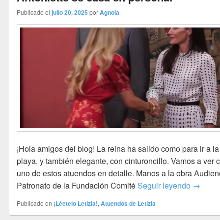
Publicado el
julio 20, 2025
por
Agnola
¡Hola amigos del blog! La reina ha salido como para ir a la
playa, y también elegante, con cinturoncillo. Vamos a ver 
uno de estos atuendos en detalle. Manos a la obra Audienc
Letizia 
Patronato de la Fundación Comité
Seguir leyendo
→
Publicado en
¡Léetelo Letizia!
,
Atuendos de Letizia