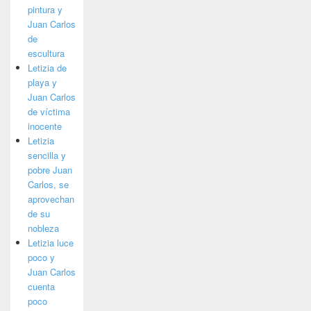
pintura y
Juan Carlos
de
escultura
Letizia de
playa y
Juan Carlos
de víctima
inocente
Letizia
sencilla y
pobre Juan
Carlos, se
aprovechan
de su
nobleza
Letizia luce
poco y
Juan Carlos
cuenta
poco