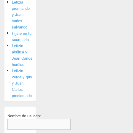
Letizia
premiando
y Juan
carlos
salvando
Fíjate en tu
secretaria
Letizia
abúlica y
Juan Carlos
heróico
Letizia
verde y gris
y Juan
Carlos
proclamado
Nombre de usuario: