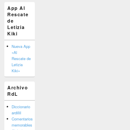
El
App Al
área
Rescate
de
widget
de
barra
Letizia
lateral
Kiki
primaria
Nueva App
«Al
Rescate de
Letizia
Kiki»
Archivo
RdL
Diccionario
ardillil
Comentarios
memorables