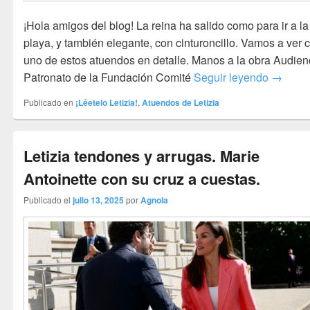
¡Hola amigos del blog! La reina ha salido como para ir a la
playa, y también elegante, con cinturoncillo. Vamos a ver 
uno de estos atuendos en detalle. Manos a la obra Audienc
Letizia 
Patronato de la Fundación Comité
Seguir leyendo
→
Publicado en
¡Léetelo Letizia!
,
Atuendos de Letizia
Letizia tendones y arrugas. Marie
Antoinette con su cruz a cuestas.
Publicado el
julio 13, 2025
por
Agnola