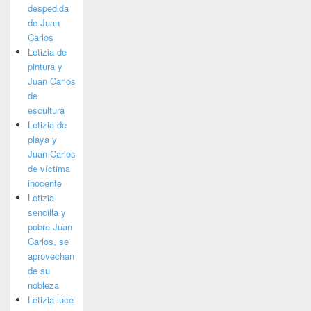
despedida
de Juan
Carlos
Letizia de
pintura y
Juan Carlos
de
escultura
Letizia de
playa y
Juan Carlos
de víctima
inocente
Letizia
sencilla y
pobre Juan
Carlos, se
aprovechan
de su
nobleza
Letizia luce