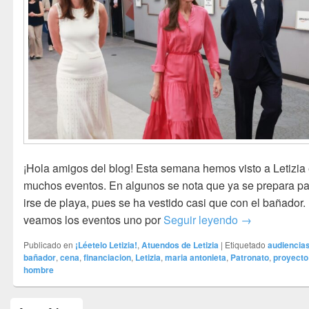
¡Hola amigos del blog! Esta semana hemos visto a Letizia
muchos eventos. En algunos se nota que ya se prepara p
irse de playa, pues se ha vestido casi que con el bañador.
Letizia casi e
veamos los eventos uno por
Seguir leyendo
→
Publicado en
¡Léetelo Letizia!
,
Atuendos de Letizia
|
Etiquetado
audiencia
bañador
,
cena
,
financiacion
,
Letizia
,
maria antonieta
,
Patronato
,
proyecto
hombre
El