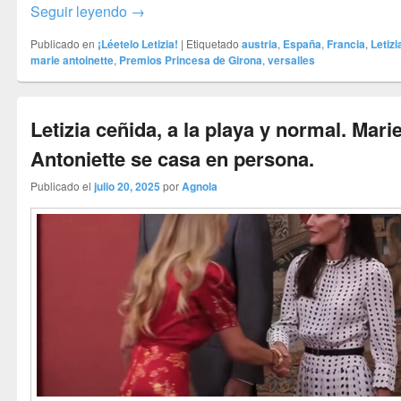
Letizia – Las arrugas reinan. Marie Antoine
Seguir leyendo
→
Publicado en
¡Léetelo Letizia!
|
Etiquetado
austria
,
España
,
Francia
,
Letizi
marie antoinette
,
Premios Princesa de Girona
,
versalles
Letizia ceñida, a la playa y normal. Mari
Antoniette se casa en persona.
Publicado el
julio 20, 2025
por
Agnola