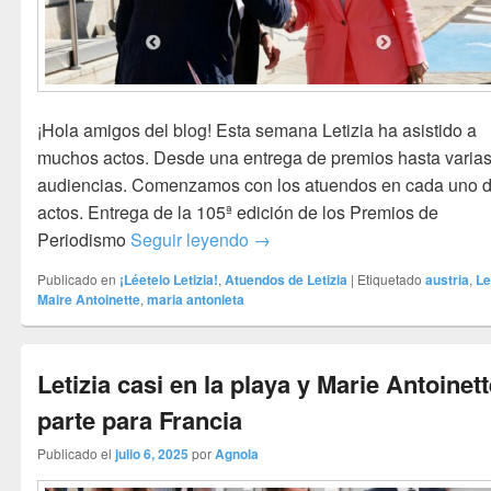
¡Hola amigos del blog! Esta semana Letizia ha asistido a
muchos actos. Desde una entrega de premios hasta varia
audiencias. Comenzamos con los atuendos en cada uno d
actos. Entrega de la 105ª edición de los Premios de
Letizia tendones y arrugas. Ma
Periodismo
Seguir leyendo
→
Publicado en
¡Léetelo Letizia!
,
Atuendos de Letizia
|
Etiquetado
austria
,
Le
Maire Antoinette
,
maria antonieta
Letizia casi en la playa y Marie Antoinet
parte para Francia
Publicado el
julio 6, 2025
por
Agnola