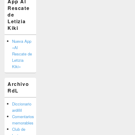
App Al
área
Rescate
de
widget
de
barra
Letizia
lateral
Kiki
primaria
Nueva App
«Al
Rescate de
Letizia
Kiki»
Archivo
RdL
Diccionario
ardillil
Comentarios
memorables
Club de