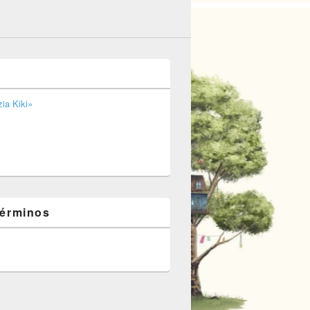
ia Kiki»
términos