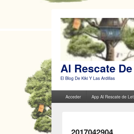
Al Rescate De 
El Blog De Kiki Y Las Ardillas
Menú
Acceder
App Al Rescate de Leti
principal
2017042904