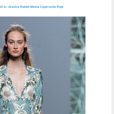
50
en
Jessica Rabbit Meets Caperucita Roja