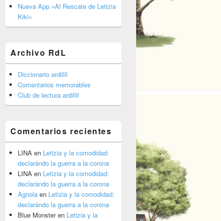
barra
Nueva App «Al Rescate de Letizia
lateral
Kiki»
primaria
Archivo RdL
Diccionario ardillil
Comentarios memorables
Club de lectura ardillil
Comentarios recientes
LINA
en
Letizia y la comodidad:
declarándo la guerra a la corona
LINA
en
Letizia y la comodidad:
declarándo la guerra a la corona
Agnola
en
Letizia y la comodidad:
declarándo la guerra a la corona
Blue Monster
en
Letizia y la