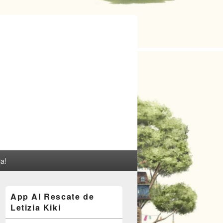
ia!
El
App Al Rescate de
área
Letizia Kiki
de
widget