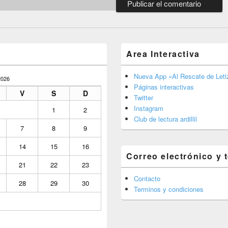
Area Interactiva
Nueva App «Al Rescate de Letiz
026
Páginas interactivas
V
S
D
Twitter
Instagram
1
2
Club de lectura ardillil
7
8
9
14
15
16
Correo electrónico y 
21
22
23
Contacto
28
29
30
Terminos y condiciones