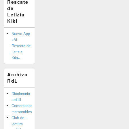
Rescate
barra
de
lateral
primaria
Letizia
Kiki
Nueva App
«Al
Rescate de
Letizia
Kiki»
Archivo
RdL
Diccionario
ardillil
Comentarios
memorables
Club de
lectura