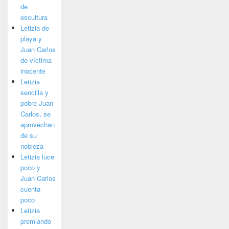
de
escultura
Letizia de
playa y
Juan Carlos
de víctima
inocente
Letizia
sencilla y
pobre Juan
Carlos, se
aprovechan
de su
nobleza
Letizia luce
poco y
Juan Carlos
cuenta
poco
Letizia
premiando