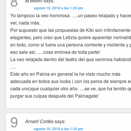
8
M.Belén
says:
agosto 10, 2018 a las 1:25 pm
Yo tampoco la veo horrorosa …..un paseo relajado y hace
ver, nada más.
Por supuesto que las propuestas de Kiki son infinitament
elegantes, pero creo que Letizia quiere aparentar normali
en todo, como si fuera una persona corriente y moliente y 
eso sale así. ….cosa errónea de toda parte!
La veo relajada dentro del teatro del que venimos habland
….
Este año en Palma en general la he visto mucho más
adecuada en todos sus looks ( con los peros de siempre e
cada uno)que cualquier otro año. …se ve, que ha tenido 
purgar sus culpas después del Palmagate!
9
Amaril Cortés
says:
agosto 10, 2018 a las 1:34 pm