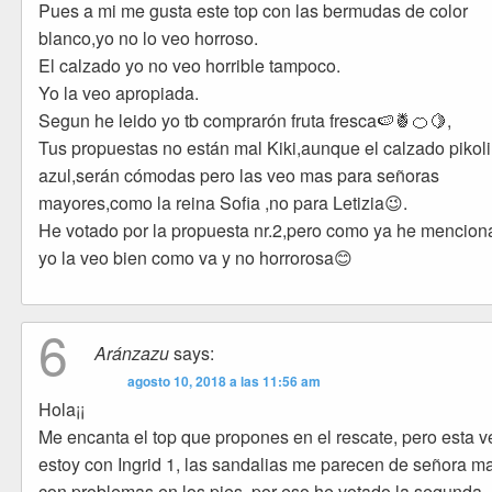
Pues a mi me gusta este top con las bermudas de color
blanco,yo no lo veo horroso.
El calzado yo no veo horrible tampoco.
Yo la veo apropiada.
Segun he leido yo tb comprarón fruta fresca🍉🍍🍊🍋,
Tus propuestas no están mal Kiki,aunque el calzado pikol
azul,serán cómodas pero las veo mas para señoras
mayores,como la reina Sofia ,no para Letizia😉.
He votado por la propuesta nr.2,pero como ya he mencio
yo la veo bien como va y no horrorosa😊
6
Aránzazu
says:
agosto 10, 2018 a las 11:56 am
Hola¡¡
Me encanta el top que propones en el rescate, pero esta v
estoy con Ingrid 1, las sandalias me parecen de señora m
con problemas en los pies, por eso he votado la segunda