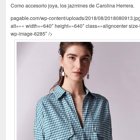
Como accesorio joya, los jazmines de Carolina Herrera.
pagable.com/wp-content/uploads/2018/08/2018080913.jp
alt=»» width=»640″ height=»640″ class=»aligncenter size-f
wp-image-6285″ />