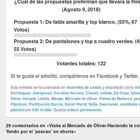
¿Cuál de las propuestas preferirían que llevara la Re
(Agosto 9, 2018)
Propuesta 1: De falda amarilla y top blanco.
(55%, 67
Votos)
Propuesta 2: De pantalones y top a cuadro verdes.
(
55 Votos)
Votantes totales:
122
Si te gusta el arbolito, compártenos en Facebook y Twitter.
Esta entrada se ha publicado en
Atuendos de Letizia
y etiquetado como
Ad
Domínguez
,
Aliexpress
,
Carolina Herrera
,
Chanel
,
colada
,
De Coss
,
Infan
Elena
,
Intropia
,
Letizia
,
Mango
,
Mercado de Olivar
,
Palma de Mallorca
,
pe
Pikolinos
,
Purificación García
,
Sarah World
,
Sofía
,
Swarovski
,
ventilador 
plástico
por
Kiki Ardilla
. Guarda
enlace permanente
.
29 comentarios en «Visita al Mercado de Olivar-Haciendo la co
Yendo por el ‘pescao’ en shorts»