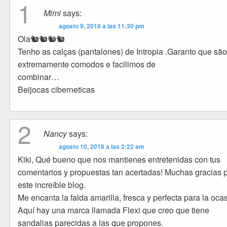
1
Mimi
says:
agosto 9, 2018 a las 11:30 pm
Ola🐿🐿🐿🐿
Tenho as calças (pantalones) de Intropia .Garanto que sã
extremamente comodos e facilimos de
combinar…
Beijocas ciberneticas
2
Nancy
says:
agosto 10, 2018 a las 2:22 am
Kiki, Qué bueno que nos mantienes entretenidas con tus
comentarios y propuestas tan acertadas! Muchas gracias 
este increíble blog.
Me encanta la falda amarilla, fresca y perfecta para la oca
Aquí hay una marca llamada Flexi que creo que tiene
sandalias parecidas a las que propones.