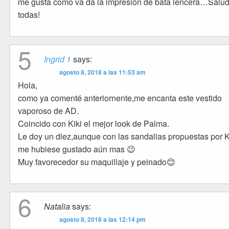
me gusta como va da la impresión de bata lencera…Salu
todas!
5
Ingrid 1
says:
agosto 8, 2018 a las 11:53 am
Hola,
como ya comenté anteriornente,me encanta este vestido
vaporoso de AD.
Coincido con Kiki el mejor look de Palma.
Le doy un diez,aunque con las sandalias propuestas por K
me hubiese gustado aún mas 😉
Muy favorecedor su maquillaje y peinado😊
6
Natalia
says:
agosto 8, 2018 a las 12:14 pm