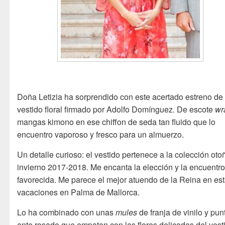
Doña Letizia ha sorprendido con este acertado estreno de
vestido floral firmado por Adolfo Domínguez. De escote
wr
mangas kimono en ese chiffon de seda tan fluido que lo
encuentro vaporoso y fresco para un almuerzo.
Un detalle curioso: el vestido pertenece a la colección oto
invierno 2017-2018. Me encanta la elección y la encuentr
favorecida. Me parece el mejor atuendo de la Reina en es
vacaciones en Palma de Mallorca.
Lo ha combinado con unas
mules
de franja de vinilo y pun
ante rosado que empatan con las flores delicadas del vest