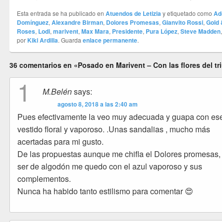
Esta entrada se ha publicado en
Atuendos de Letizia
y etiquetado como
Ad
Domínguez
,
Alexandre Birman
,
Dolores Promesas
,
Gianvito Rossi
,
Gold 
Roses
,
Lodi
,
marivent
,
Max Mara
,
Presidente
,
Pura López
,
Steve Madden
por
Kiki Ardilla
. Guarda
enlace permanente
.
36 comentarios en «Posado en Marivent – Con las flores del tr
1
M.Belén
says:
agosto 8, 2018 a las 2:40 am
Pues efectivamente la veo muy adecuada y guapa con es
vestido floral y vaporoso. .Unas sandalias , mucho más
acertadas para mi gusto.
De las propuestas aunque me chifla el Dolores promesas, 
ser de algodón me quedo con el azul vaporoso y sus
complementos.
Nunca ha habido tanto estilismo para comentar 😍