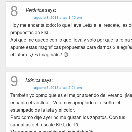
8
Verónica
says:
agosto 8, 2018 a las 1:40 pm
Hoy me encanta todo: lo que lleva Letizia, el rescate, las 
propuestas de kiki…
Así que me quedo con lo que lleva y voto por que la reina 
apunte estas magníficas propuestas para darnos 2 alegría
el futuro. ¿Os imagináis? 😘
9
Mónica
says:
agosto 8, 2018 a las 2:01 pm
También yo opino que es el mejor atuendo del verano. ¡M
encanta el vestido!,. Veo muy apropiado el diseño, el
estampado de la tela y el color.
Pero como dije ayer no me gustan los zapatos. Con tus
sandalias del rescate Kiki, de 10.
Me apunto a la moción del voto doble😜