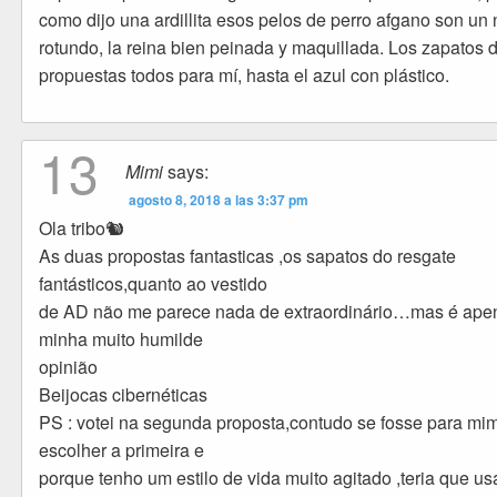
como dijo una ardillita esos pelos de perro afgano son un 
rotundo, la reina bien peinada y maquillada. Los zapatos d
propuestas todos para mí, hasta el azul con plástico.
13
Mimi
says:
agosto 8, 2018 a las 3:37 pm
Ola tribo🐿
As duas propostas fantasticas ,os sapatos do resgate
fantásticos,quanto ao vestido
de AD não me parece nada de extraordinário…mas é ape
minha muito humilde
opinião
Beijocas cibernéticas
PS : votei na segunda proposta,contudo se fosse para mim
escolher a primeira e
porque tenho um estilo de vida muito agitado ,teria que us