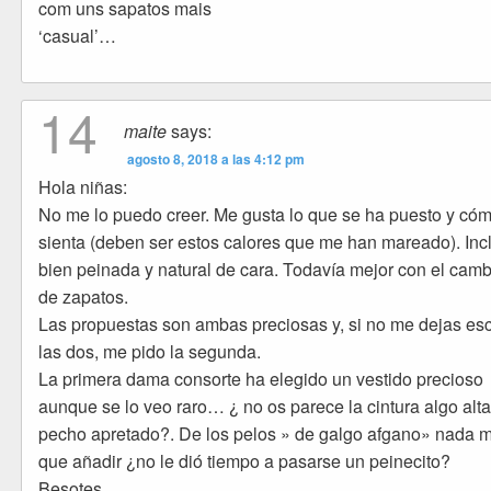
com uns sapatos mais
‘casual’…
14
maite
says:
agosto 8, 2018 a las 4:12 pm
Hola niñas:
No me lo puedo creer. Me gusta lo que se ha puesto y cóm
sienta (deben ser estos calores que me han mareado). Inc
bien peinada y natural de cara. Todavía mejor con el camb
de zapatos.
Las propuestas son ambas preciosas y, si no me dejas es
las dos, me pido la segunda.
La primera dama consorte ha elegido un vestido precioso
aunque se lo veo raro… ¿ no os parece la cintura algo alta
pecho apretado?. De los pelos » de galgo afgano» nada 
que añadir ¿no le dió tiempo a pasarse un peinecito?
Besotes