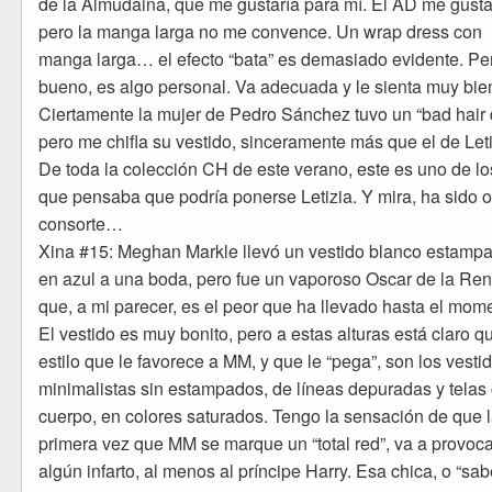
de la Almudaina, que me gustaría para mí. El AD me gusta
pero la manga larga no me convence. Un wrap dress con
manga larga… el efecto “bata” es demasiado evidente. Pe
bueno, es algo personal. Va adecuada y le sienta muy bie
Ciertamente la mujer de Pedro Sánchez tuvo un “bad hair 
pero me chifla su vestido, sinceramente más que el de Leti
De toda la colección CH de este verano, este es uno de lo
que pensaba que podría ponerse Letizia. Y mira, ha sido o
consorte…
Xina #15: Meghan Markle llevó un vestido blanco estamp
en azul a una boda, pero fue un vaporoso Oscar de la Ren
que, a mi parecer, es el peor que ha llevado hasta el mom
El vestido es muy bonito, pero a estas alturas está claro q
estilo que le favorece a MM, y que le “pega”, son los vesti
minimalistas sin estampados, de líneas depuradas y telas
cuerpo, en colores saturados. Tengo la sensación de que 
primera vez que MM se marque un “total red”, va a provoca
algún infarto, al menos al príncipe Harry. Esa chica, o “sa