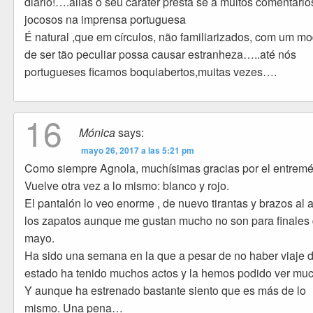
diário!….aliás o seu caráter presta se a muitos comentário
jocosos na imprensa portuguesa
É natural ,que em círculos, não familiarizados, com um m
de ser tão peculiar possa causar estranheza…..até nós
portugueses ficamos boquiabertos,muitas vezes….
16
Mónica
says:
mayo 26, 2017 a las 5:21 pm
Como siempre Agnola, muchísimas gracias por el entremé
Vuelve otra vez a lo mismo: blanco y rojo.
El pantalón lo veo enorme , de nuevo tirantas y brazos al a
los zapatos aunque me gustan mucho no son para finales
mayo.
Ha sido una semana en la que a pesar de no haber viaje 
estado ha tenido muchos actos y la hemos podido ver mu
Y aunque ha estrenado bastante siento que es más de lo
mismo. Una pena…