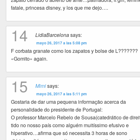
fatale, princesa disney, y los que me dejo….
14
LidiaBarcelona
says:
mayo 26, 2017 a las 5:08 pm
F corbata granate como los zapatos y bolse de L???????
«Gomito» again.
15
Mimi
says:
mayo 26, 2017 a las 5:11 pm
Gostaria de dar uma pequena informação acerca da
personalidade do presidente de Portugal:
O professor Marcelo Rebelo de Sousa(catedrático de direi
tido no nosso país como alguém muitíssimo efusivo e
hiperativo…afirma que só necessita 3 horas de sono