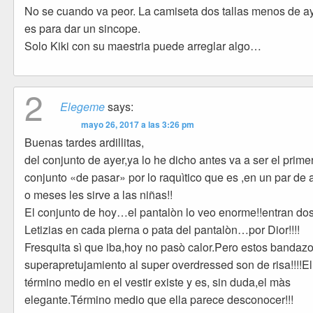
No se cuando va peor. La camiseta dos tallas menos de a
es para dar un sincope.
Solo Kiki con su maestria puede arreglar algo…
2
Elegeme
says:
mayo 26, 2017 a las 3:26 pm
Buenas tardes ardillitas,
del conjunto de ayer,ya lo he dicho antes va a ser el prime
conjunto «de pasar» por lo raquìtico que es ,en un par de
o meses les sirve a las niñas!!
El conjunto de hoy…el pantalòn lo veo enorme!!entran do
Letizias en cada pierna o pata del pantalòn…por Dior!!!!
Fresquita sì que iba,hoy no pasò calor.Pero estos bandazo
superapretujamiento al super overdressed son de risa!!!!El
término medio en el vestir existe y es, sin duda,el màs
elegante.Término medio que ella parece desconocer!!!