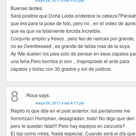
mayo 26, 2017 a las 4:03 pm
Buenas tardes.
Será posible que Doña Leída enderece la cabeza?Pensa
que era para la pose de foto, pero no , en el video de apre
que es que va totalmente torcida.Increible.
Conjunto amplio y fresco , pero feo de narices por grande,
no es Overdressed , es grande de tallas mas de la suya.
Ay !Me duelen los pies solo de pensar en esos zapatos pa
una feria.Pero bonitos si son ., Inapropiado el ante para
zapatos y bolso con 30 grados y sol de justicia.
8
Rous
says:
mayo 26, 2017 a las 4:17 pm
Repito lo que dije en el post anterior: los pantalones me
horrorizan! Horripilan, desagradan, todo! No digo que den
pero le quedan fatal!!! Pero hay espejos en zarzuela?
El top como miles. Nada especial. Cuando será el día que