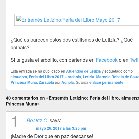
¿Qué os parecen estos dos estilismos de Letizia? ¿Qué
opinais?
Si te gusta el arbolito, compártenos en
Facebook
o en
Twit
Esta entrada se ha publicado en
Atuendos de Letizia
y etiquetado como
almuerzo
,
Feria del Libro 2017
,
Jordania
,
Letizia
,
Marcelo Rebelo de Souz
Princesa Muna
,
Zarzuela
por
Agnola
. Guarda
enlace permanente
.
40 comentarios en «Entremés Letizino: Feria del libro, almuerz
Princesa Muna»
1
Beatriz C.
says:
mayo 26, 2017 a las 3:25 pm
¡Madre de Dior que en paz descanse!