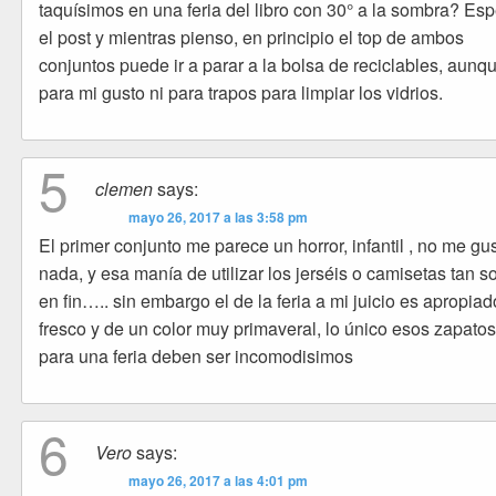
taquísimos en una feria del libro con 30° a la sombra? Es
el post y mientras pienso, en principio el top de ambos
conjuntos puede ir a parar a la bolsa de reciclables, aunq
para mi gusto ni para trapos para limpiar los vidrios.
5
clemen
says:
mayo 26, 2017 a las 3:58 pm
El primer conjunto me parece un horror, infantil , no me gu
nada, y esa manía de utilizar los jerséis o camisetas tan s
en fin….. sin embargo el de la feria a mi juicio es apropiad
fresco y de un color muy primaveral, lo único esos zapato
para una feria deben ser incomodisimos
6
Vero
says:
mayo 26, 2017 a las 4:01 pm