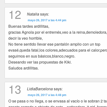
12
Natalia
says:
mayo 26, 2017 a las 4:44 pm
Buenas tardes ardillitas,
gracias Agnola por el entremés,veo a la reina,demoledora
decir la veo horrible,
No tiene sentido llevar ese pantalón amplio con un top
evasé,queda fatal,los colores,adecuados para el calor,per
seguimos en sus básicos,blanco,negro.
Deseando ver las propuestas de Kiki.
Saludos ardillitas.
13
LidiaBarcelona
says:
mayo 26, 2017 a las 4:48 pm
O se pasa o no llega, o se envasa al vacío o le sobran 2 ta
zapato cerrado o abierto de ante…patinadora, it girl, femm