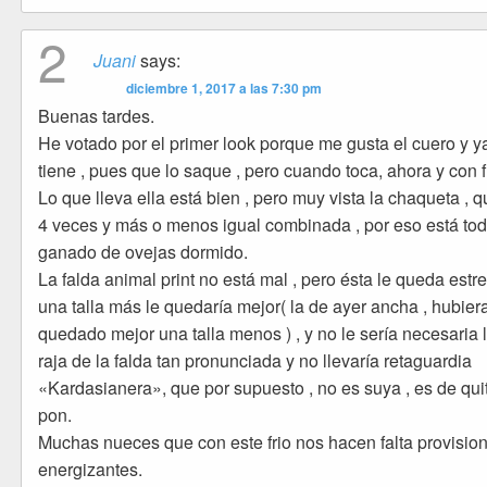
2
Juani
says:
diciembre 1, 2017 a las 7:30 pm
Buenas tardes.
He votado por el primer look porque me gusta el cuero y ya
tiene , pues que lo saque , pero cuando toca, ahora y con f
Lo que lleva ella está bien , pero muy vista la chaqueta , q
4 veces y más o menos igual combinada , por eso está tod
ganado de ovejas dormido.
La falda animal print no está mal , pero ésta le queda estre
una talla más le quedaría mejor( la de ayer ancha , hubier
quedado mejor una talla menos ) , y no le sería necesaria 
raja de la falda tan pronunciada y no llevaría retaguardia
«Kardasianera», que por supuesto , no es suya , es de qui
pon.
Muchas nueces que con este frio nos hacen falta provisio
energizantes.