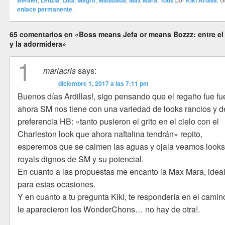
Bennet
Letizia
Lodi
Magrit
Malababa
Max Mara
Tous
Kiki Ardilla
enlace permanente
.
65 comentarios en «Boss means Jefa or means Bozzz: entre e
y la adormidera»
1
mariacris
says:
diciembre 1, 2017 a las 7:11 pm
Buenos días Ardillas!, sigo pensando que el regaño fue fue
ahora SM nos tiene con una variedad de looks rancios y d
preferencia HB: «tanto pusieron el grito en el cielo con el
Charleston look que ahora naftalina tendrán» repito,
esperemos que se calmen las aguas y ojala veamos look
royals dignos de SM y su potencial.
En cuanto a las propuestas me encanto la Max Mara, idea
para estas ocasiones.
Y en cuanto a tu pregunta Kiki, te respondería en el camin
le aparecieron los WonderChons… no hay de otra!.