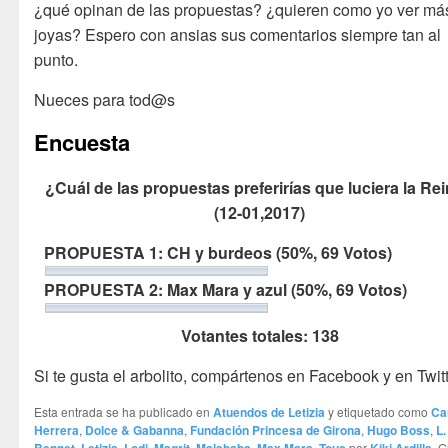
¿qué opinan de las propuestas? ¿quieren como yo ver má
joyas? Espero con ansias sus comentarios siempre tan al
punto.
Nueces para tod@s
Encuesta
¿Cuál de las propuestas preferirías que luciera la Re
(12-01,2017)
PROPUESTA 1: CH y burdeos
(50%, 69 Votos)
PROPUESTA 2: Max Mara y azul
(50%, 69 Votos)
Votantes totales:
138
Si te gusta el arbolito, compártenos en Facebook y en Twitt
Esta entrada se ha publicado en
Atuendos de Letizia
y etiquetado como
Ca
Herrera
,
Dolce & Gabanna
,
Fundación Princesa de Girona
,
Hugo Boss
,
L.
,
,
,
,
,
,
por
. 