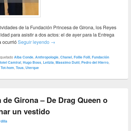
tividades de la Fundación Princesa de Girona, los Reyes
idad para asistir a dos actos: el de ayer para la Entrega
Encuentro Anual “Rescatadores de Tale
a ocurrió
Seguir leyendo
→
iquetado
Alba Conde
,
Anthropologie
,
Chanel
,
Follie Folli
,
Fundación
otel Camiral
,
Hugo Boss
,
Letizia
,
Massimo Dutti
,
Pedro del Hierro
,
,
Tot-hom
,
Tous
,
Uterque
a de Girona – De Drag Queen o
nar un vestido
dilla