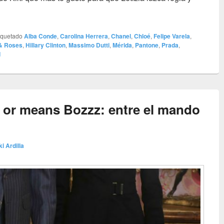
 HB, Prada, perlas, leopardo y ¿Modas Jennifer Varela?
iquetado
Alba Conde
,
Carolina Herrera
,
Chanel
,
Chloé
,
Felipe Varela
,
& Roses
,
Hillary Clinton
,
Massimo Dutti
,
Mérida
,
Pantone
,
Prada
,
d
 or means Bozzz: entre el mando
ki Ardilla