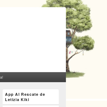
ia!
El
App Al Rescate de
área
Letizia Kiki
de
widget