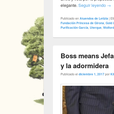
CH,
elegante.
Seguir leyendo
→
Publicado en
Atuendos de Letizia
|
Et
Fundación Princesa de Girona
,
Gold 
Purificación García
,
Uterque
,
Wolfor
Boss means Jefa
y la adormidera
Publicado el
diciembre 1, 2017
por
Ki