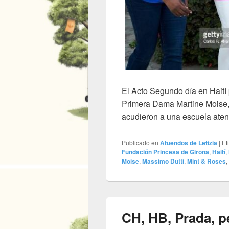
El Acto Segundo día en Haití 
Primera Dama Martine Moise, D
acudieron a una escuela atend
Publicado en
Atuendos de Letizia
|
Et
Fundación Princesa de Girona
,
Haití
,
Moise
,
Massimo Dutti
,
Mint & Roses
,
CH, HB, Prada, p