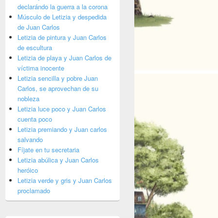
declarándo la guerra a la corona
Músculo de Letizia y despedida
de Juan Carlos
Letizia de pintura y Juan Carlos
de escultura
Letizia de playa y Juan Carlos de
víctima inocente
Letizia sencilla y pobre Juan
Carlos, se aprovechan de su
nobleza
Letizia luce poco y Juan Carlos
cuenta poco
Letizia premiando y Juan carlos
salvando
Fíjate en tu secretaria
Letizia abúlica y Juan Carlos
heróico
Letizia verde y gris y Juan Carlos
proclamado
a – De Drag Queen o Maneras de arruinar un vestido