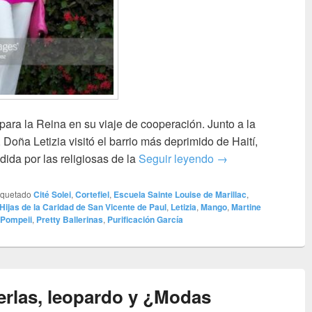
para la Reina en su viaje de cooperación. Junto a la
oña Letizia visitó el barrio más deprimido de Haití,
Visita a Cité Solei
ida por las religiosas de la
Seguir leyendo
→
iquetado
Cité Solei
,
Cortefiel
,
Escuela Sainte Louise de Marillac
,
Hijas de la Caridad de San Vicente de Paul
,
Letizia
,
Mango
,
Martine
Pompeii
,
Pretty Ballerinas
,
Purificación García
erlas, leopardo y ¿Modas