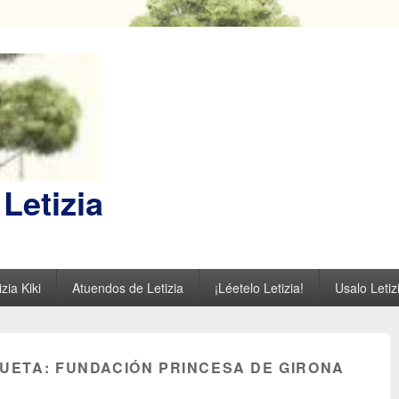
Letizia
zia Kiki
Atuendos de Letizia
¡Léetelo Letizia!
Usalo Letiz
QUETA:
FUNDACIÓN PRINCESA DE GIRONA