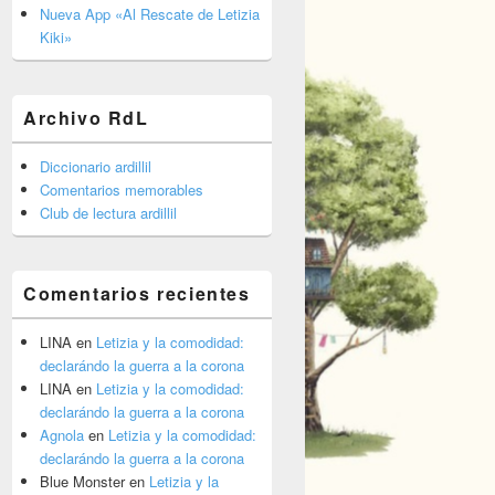
barra
Nueva App «Al Rescate de Letizia
lateral
Kiki»
primaria
Archivo RdL
Diccionario ardillil
Comentarios memorables
Club de lectura ardillil
Comentarios recientes
LINA
en
Letizia y la comodidad:
declarándo la guerra a la corona
LINA
en
Letizia y la comodidad:
declarándo la guerra a la corona
Agnola
en
Letizia y la comodidad:
declarándo la guerra a la corona
Blue Monster
en
Letizia y la