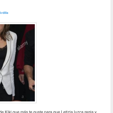
Ardilla
de Kiki que más te guste para que Letizia luzca regia y