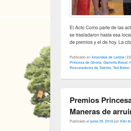
El Acto Como parte de las ac
se trasladaron hasta esa local
de premios y el de hoy. La cit
Publicado en
Atuendos de Letizia
|
Et
Princesa de Girona
,
Gianvito Rossi
,
H
Rescatadores de Talento
,
Ted Baker
Premios Princes
Maneras de arrui
Publicado el
junio 29, 2018
por
Kiki Ar