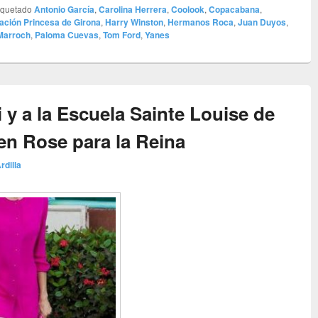
iquetado
Antonio García
,
Carolina Herrera
,
Coolook
,
Copacabana
,
ación Princesa de Girona
,
Harry Winston
,
Hermanos Roca
,
Juan Duyos
,
Marroch
,
Paloma Cuevas
,
Tom Ford
,
Yanes
ei y a la Escuela Sainte Louise de
 en Rose para la Reina
rdilla