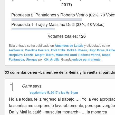
2017)
Propuesta 2: Pantalones y Roberto Verino
(62%, 78 Voto
Propuesta 1: Traje y Massimo Dutti
(38%, 48 Votos)
Votantes totales:
126
Esta entrada se ha publicado en
Atuendos de Letizia
y etiquetado como
Audiencia
,
Carolina Herrera
,
Folli Follie
,
Gold & Roses
,
Hugo Boss
,
Kathe
Herpburn
,
Letizia
,
Magrit
,
Marni
,
Massimo Dutti
,
Roberto Verino
,
Tessa
Fontaneda
,
Uterque
por
Kiki Ardilla
. Guarda
enlace permanente
.
33 comentarios en «La rentrée de la Reina y la vuelta al partid
1
Cami
says:
septiembre 5, 2017 a las 9:19 pm
Hola a todas, feliz regreso al trabajo …. Yo la veo apropia
la sonrisa me sorprendió favorablemente, pero que vergü
Daily Mail la tituló «muscular monarch» … la monarca