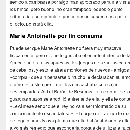
tiempo a cambiarse por algo más apropiado para ir a visita
los niños, pero bueno, no eran tampoco jeques o gente
adinerada que mereciera por lo menos pasarse una peinill
el pelo, pensará ella.
Marie Antoinette por fin consuma
Puede ser que Marie Antoniette no fuera muy atractiva
físicamente, pero sí que le gustaba el entretenimiento de l
época que eran las apuestas, los juegos de azar, las carre
de caballos, y esto le atraía montones de nuevos «amigos
«compis» que sin pensarselo mucho le declaraban su am
eterno. Ella siempre firme, los despachaba con cajas
destempladas. Así el Barón de Besemval, un coronel de l
guardias suizos se arrodilló enfrente de ella, y ella le cont
«Levántese señor que el rey no va a ser informado de su
comportamiento escandaloso». El duque de Lauzun le m
de regalo una vistosa pluma que ella había alabado, y ella
tuvo más remedio que esconderla porque de utilizarla hub