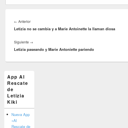
Navegación
de
Entrada
←
Anterior
entradas
Letizia no se cambia y a Marie Antoinette la llaman diosa
anterior:
Entrada
Siguiente
→
Letizia paseando y Marie Antoniette pariendo
siguiente:
El
App Al
área
Rescate
de
widget
de
barra
Letizia
lateral
Kiki
primaria
Nueva App
«Al
Rescate de