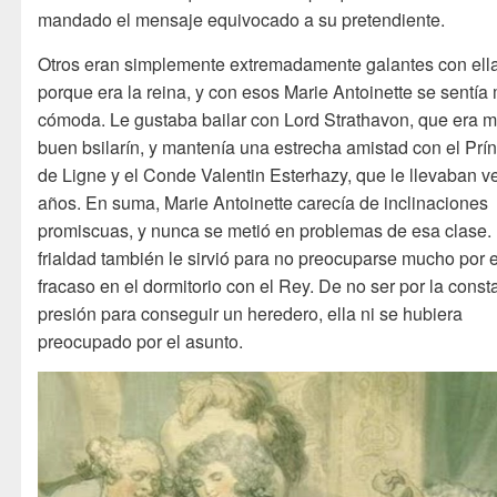
mandado el mensaje equivocado a su pretendiente.
Otros eran simplemente extremadamente galantes con ella
porque era la reina, y con esos Marie Antoinette se sentía
cómoda. Le gustaba bailar con Lord Strathavon, que era 
buen bsilarín, y mantenía una estrecha amistad con el Prí
de Ligne y el Conde Valentin Esterhazy, que le llevaban v
años. En suma, Marie Antoinette carecía de inclinaciones
promiscuas, y nunca se metió en problemas de esa clase.
frialdad también le sirvió para no preocuparse mucho por e
fracaso en el dormitorio con el Rey. De no ser por la const
presión para conseguir un heredero, ella ni se hubiera
preocupado por el asunto.