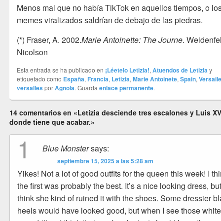
Menos mal que no había TikTok en aquellos tiempos, o lo
memes viralizados saldrían de debajo de las piedras.
(*) Fraser, A. 2002.
Marie Antoinette: The Journe
. Weidenfe
Nicolson
Esta entrada se ha publicado en
¡Léetelo Letizia!
,
Atuendos de Letizia
y
etiquetado como
España
,
Francia
,
Letizia
,
Marie Antoinete
,
Spain
,
Versail
versalles
por
Agnola
. Guarda
enlace permanente
.
14 comentarios en «Letizia desciende tres escalones y Luis X
donde tiene que acabar.»
1
Blue Monster
says:
septiembre 15, 2025 a las 5:28 am
Yikes! Not a lot of good outfits for the queen this week! I th
the first was probably the best. It’s a nice looking dress, but
think she kind of ruined it with the shoes. Some dressier b
heels would have looked good, but when I see those whit