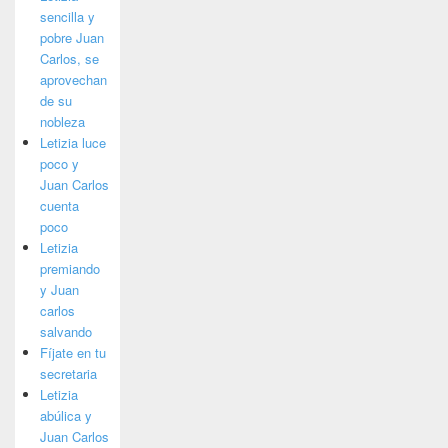
sencilla y
pobre Juan
Carlos, se
aprovechan
de su
nobleza
Letizia luce
poco y
Juan Carlos
cuenta
poco
Letizia
premiando
y Juan
carlos
salvando
Fíjate en tu
secretaria
Letizia
abúlica y
Juan Carlos