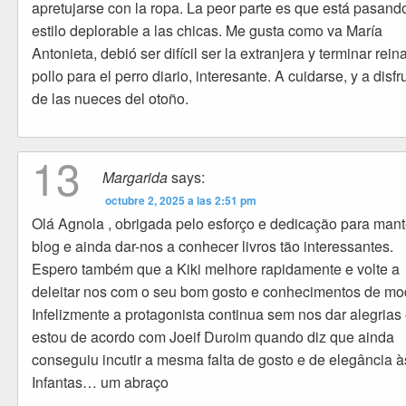
apretujarse con la ropa. La peor parte es que está pasand
estilo deplorable a las chicas. Me gusta como va María
Antonieta, debió ser difícil ser la extranjera y terminar re
pollo para el perro diario, interesante. A cuidarse, y a disfr
de las nueces del otoño.
13
Margarida
says:
octubre 2, 2025 a las 2:51 pm
Olá Agnola , obrigada pelo esforço e dedicação para mant
blog e ainda dar-nos a conhecer livros tão interessantes.
Espero também que a Kiki melhore rapidamente e volte a
deleitar nos com o seu bom gosto e conhecimentos de mo
Infelizmente a protagonista continua sem nos dar alegrias
estou de acordo com Joeif Duroim quando diz que ainda
conseguiu incutir a mesma falta de gosto e de elegância à
Infantas… um abraço