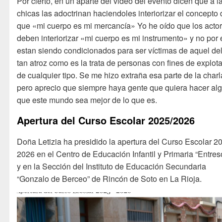
Por cierto, en un aparte del video del evento dicen que a l
chicas las adoctrinan haciendoles interiorizar el concepto
que «mi cuerpo es mi mercancía» Yo he oído que los acto
deben interiorizar «mi cuerpo es mi instrumento» y no por
estan siendo condicionados para ser víctimas de aquel del
tan atroz como es la trata de personas con fines de explot
de cualquier tipo. Se me hizo extraña esa parte de la charl
pero aprecio que siempre haya gente que quiera hacer alg
que este mundo sea mejor de lo que es.
Apertura del Curso Escolar 2025/2026
Doña Letizia ha presidido la apertura del Curso Escolar 20
2026 en el Centro de Educación Infantil y Primaria “Entres
y en la Sección del Instituto de Educación Secundaria
“Gonzalo de Berceo” de Rincón de Soto en La Rioja. ​