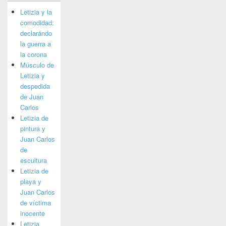
Letizia y la
comodidad:
declarándo
la guerra a
la corona
Músculo de
Letizia y
despedida
de Juan
Carlos
Letizia de
pintura y
Juan Carlos
de
escultura
Letizia de
playa y
Juan Carlos
de víctima
inocente
Letizia