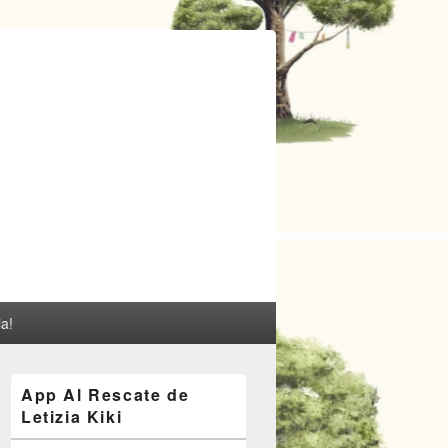
ia!
El
App Al Rescate de
área
Letizia Kiki
de
widget