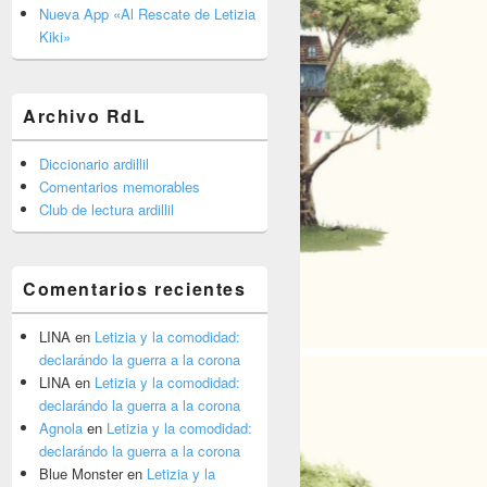
barra
Nueva App «Al Rescate de Letizia
lateral
Kiki»
primaria
Archivo RdL
Diccionario ardillil
Comentarios memorables
Club de lectura ardillil
Comentarios recientes
LINA
en
Letizia y la comodidad:
declarándo la guerra a la corona
LINA
en
Letizia y la comodidad:
declarándo la guerra a la corona
Agnola
en
Letizia y la comodidad:
declarándo la guerra a la corona
Blue Monster
en
Letizia y la