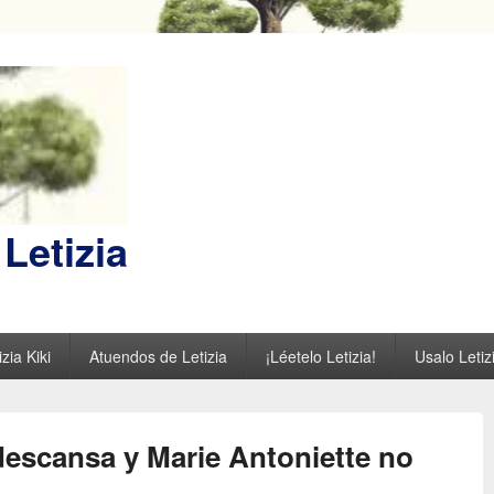
Letizia
zia Kiki
Atuendos de Letizia
¡Léetelo Letizia!
Usalo Letiz
 descansa y Marie Antoniette no