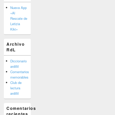
Nueva App
«Al
Rescate de
Letizia
Kiki»
Archivo
RdL
Diccionario
ardillil
Comentarios
memorables
Club de
lectura
ardillil
Comentarios
recientes