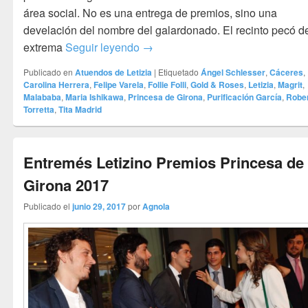
área social. No es una entrega de premios, sino una
develación del nombre del galardonado. El recinto pecó d
Proclamación del Premio “Princesa 
extrema
Seguir leyendo
→
Publicado en
Atuendos de Letizia
|
Etiquetado
Ángel Schlesser
,
Cáceres
,
Carolina Herrera
,
Felipe Varela
,
Follie Folli
,
Gold & Roses
,
Letizia
,
Magrit
,
Malababa
,
Maria Ishikawa
,
Princesa de Girona
,
Purificación García
,
Robe
Torretta
,
Tita Madrid
Entremés Letizino Premios Princesa de
Girona 2017
Publicado el
junio 29, 2017
por
Agnola