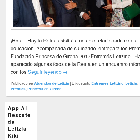
¡Hola! Hoy la Reina asistirá a un acto relacionado con la
educación. Acompañada de su marido, entregará los Pre
Fundación Princesa de Girona 2017Entremés Letizino H
aparecido algunas fotos de la Reina en un encuentro info
Entremés Letizino Premios Prince
con los
Seguir leyendo
→
Publicado en
Atuendos de Letizia
|
Etiquetado
Entremés Letizino
,
Letizia
,
Premios
,
Princesa de Girona
El
App Al
área
Rescate
de
widget
de
barra
Letizia
lateral
Kiki
primaria