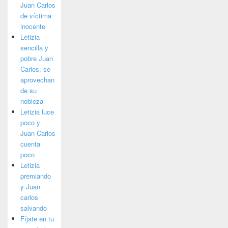
Juan Carlos
de víctima
inocente
Letizia
sencilla y
pobre Juan
Carlos, se
aprovechan
de su
nobleza
Letizia luce
poco y
Juan Carlos
cuenta
poco
Letizia
premiando
y Juan
carlos
salvando
Fíjate en tu