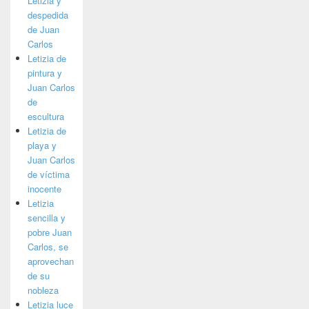
Letizia y
despedida
de Juan
Carlos
Letizia de
pintura y
Juan Carlos
de
escultura
Letizia de
playa y
Juan Carlos
de víctima
inocente
Letizia
sencilla y
pobre Juan
Carlos, se
aprovechan
de su
nobleza
Letizia luce