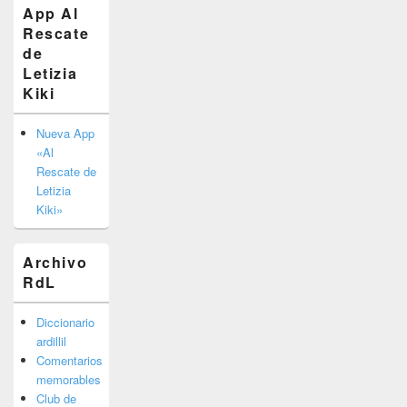
de
App Al
widget
Rescate
barra
de
lateral
primaria
Letizia
Kiki
Nueva App
«Al
Rescate de
Letizia
Kiki»
Archivo
RdL
Diccionario
ardillil
Comentarios
memorables
Club de