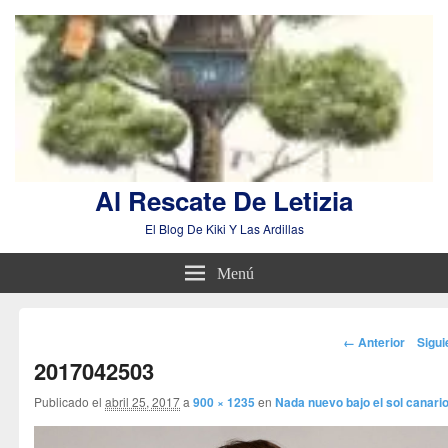
Al Rescate De Letizia
El Blog De Kiki Y Las Ardillas
Menú
Navegador
← Anterior
Sigu
de
2017042503
imágenes
Publicado el
abril 25, 2017
a
900 × 1235
en
Nada nuevo bajo el sol canari