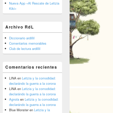
barra
Nueva App «Al Rescate de Letizia
lateral
Kiki»
primaria
Archivo RdL
Diccionario ardillil
Comentarios memorables
Club de lectura ardillil
Comentarios recientes
LINA
en
Letizia y la comodidad:
declarándo la guerra a la corona
LINA
en
Letizia y la comodidad:
declarándo la guerra a la corona
Agnola
en
Letizia y la comodidad:
declarándo la guerra a la corona
Blue Monster
en
Letizia y la