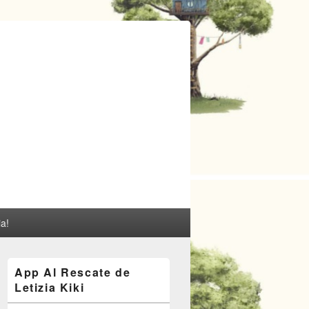
ia!
El
App Al Rescate de
área
Letizia Kiki
de
widget