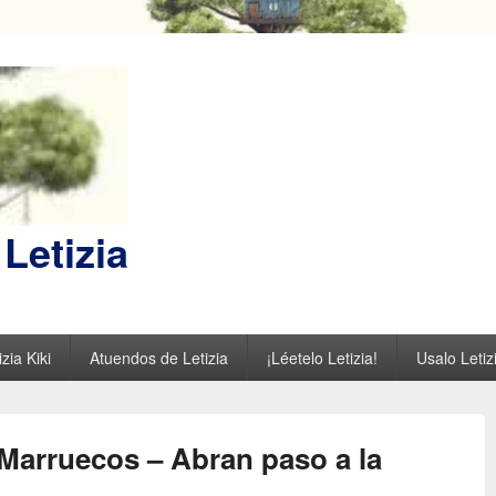
Letizia
zia Kiki
Atuendos de Letizia
¡Léetelo Letizia!
Usalo Letiz
Marruecos – Abran paso a la