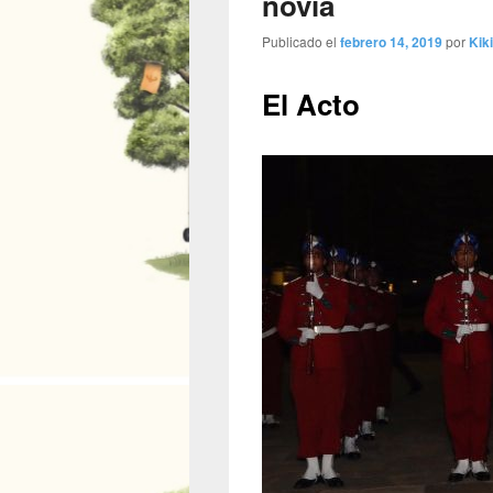
novia
Publicado el
febrero 14, 2019
por
Kiki
El Acto