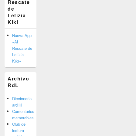
Rescate
barra
de
lateral
primaria
Letizia
Kiki
Nueva App
«Al
Rescate de
Letizia
Kiki»
Archivo
RdL
Diccionario
ardillil
Comentarios
memorables
Club de
lectura