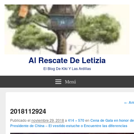
Al Rescate De Letizia
El Blog De Kiki Y Las Ardillas
Menú
Nav
← Ant
de
2018112924
imá
Publicado el
noviembre 29, 2018
a
414 × 570
en
Cena de Gala en honor d
Presidente de China – El vestido estuche o Encuentre las diferencias