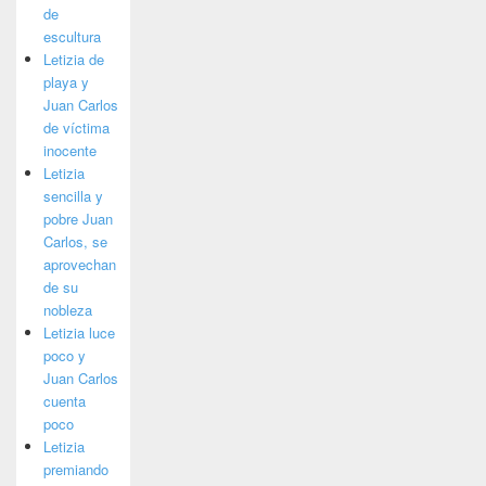
de
escultura
Letizia de
playa y
Juan Carlos
de víctima
inocente
Letizia
sencilla y
pobre Juan
Carlos, se
aprovechan
de su
nobleza
Letizia luce
poco y
Juan Carlos
cuenta
poco
Letizia
premiando