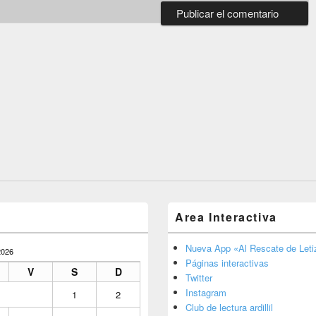
Area Interactiva
Nueva App «Al Rescate de Letiz
026
Páginas interactivas
V
S
D
Twitter
Instagram
1
2
Club de lectura ardillil