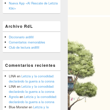
barra
Nueva App «Al Rescate de Letizia
lateral
Kiki»
primaria
Archivo RdL
Diccionario ardillil
Comentarios memorables
Club de lectura ardillil
Comentarios recientes
LINA
en
Letizia y la comodidad:
declarándo la guerra a la corona
LINA
en
Letizia y la comodidad:
declarándo la guerra a la corona
Agnola
en
Letizia y la comodidad:
declarándo la guerra a la corona
Blue Monster
en
Letizia y la