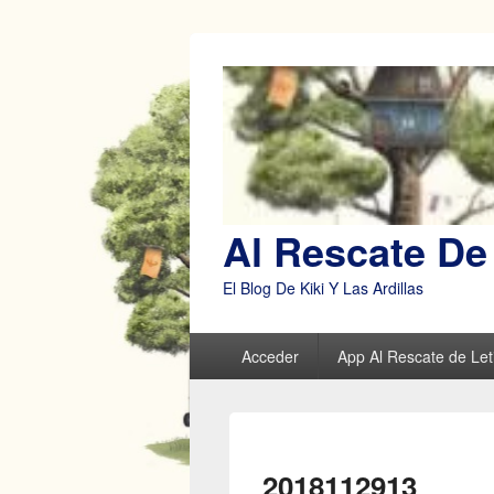
Al Rescate De 
El Blog De Kiki Y Las Ardillas
Menú
Acceder
App Al Rescate de Leti
principal
2018112913