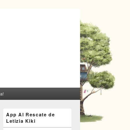
ia!
El
App Al Rescate de
área
Letizia Kiki
de
widget