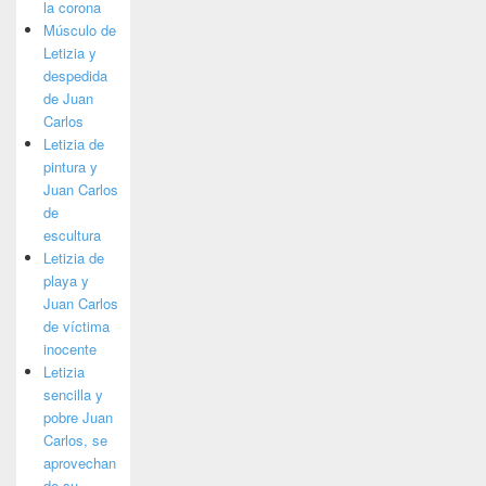
la corona
Músculo de
Letizia y
despedida
de Juan
Carlos
Letizia de
pintura y
Juan Carlos
de
escultura
Letizia de
playa y
Juan Carlos
de víctima
inocente
Letizia
sencilla y
pobre Juan
Carlos, se
aprovechan
de su