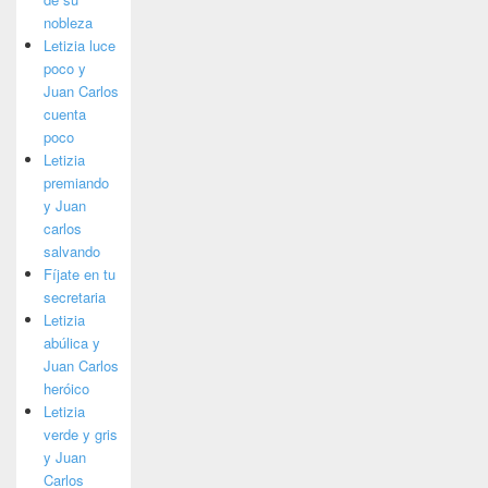
nobleza
Letizia luce
poco y
Juan Carlos
cuenta
poco
Letizia
premiando
y Juan
carlos
salvando
Fíjate en tu
secretaria
Letizia
abúlica y
Juan Carlos
heróico
Letizia
verde y gris
y Juan
Carlos