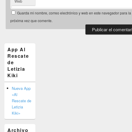
Web
Guarda mi nombre, correo electrónico y web en este navegador para la
próxima vez que comente.
El
área
de
App Al
widget
Rescate
barra
de
lateral
primaria
Letizia
Kiki
Nueva App
«Al
Rescate de
Letizia
Kiki»
Archivo