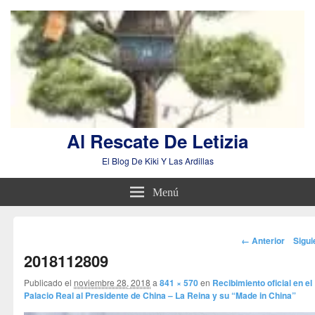
Al Rescate De Letizia
El Blog De Kiki Y Las Ardillas
Menú
Navegador
← Anterior
Sigu
de
2018112809
imágenes
Publicado el
noviembre 28, 2018
a
841 × 570
en
Recibimiento oficial en el
Palacio Real al Presidente de China – La Reina y su “Made in China”