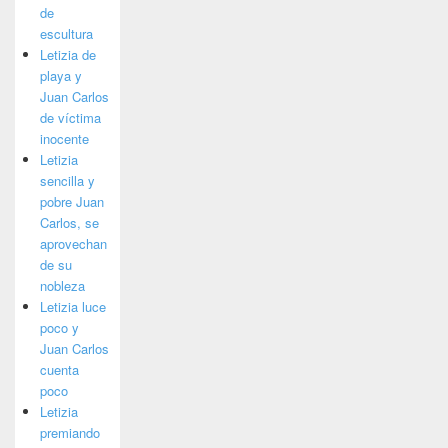
de
escultura
Letizia de
playa y
Juan Carlos
de víctima
inocente
Letizia
sencilla y
pobre Juan
Carlos, se
aprovechan
de su
nobleza
Letizia luce
poco y
Juan Carlos
cuenta
poco
Letizia
premiando