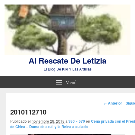
Al Rescate De Letizia
El Blog De Kiki Y Las Ardillas
Menú
Navegador
← Anterior
Sigu
de
2010112710
imágenes
Publicado el
noviembre 28, 2018
a
380 × 570
en
Cena privada con el Pres
de China – Dama de azul; y la Reina a su lado