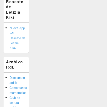
Rescate
barra
de
lateral
primaria
Letizia
Kiki
Nueva App
«Al
Rescate de
Letizia
Kiki»
Archivo
RdL
Diccionario
ardillil
Comentarios
memorables
Club de
lectura