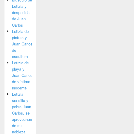
Letizia y
despedida
de Juan
Carlos
Letizia de
pintura y
Juan Carlos
de
escultura
Letizia de
playa y
Juan Carlos
de víctima
inocente
Letizia
sencilla y
pobre Juan
Carlos, se
aprovechan
de su
nobleza