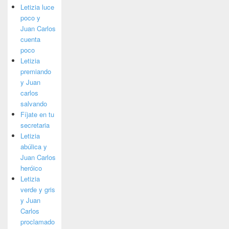
Letizia luce
poco y
Juan Carlos
cuenta
poco
Letizia
premiando
y Juan
carlos
salvando
Fíjate en tu
secretaria
Letizia
abúlica y
Juan Carlos
heróico
Letizia
verde y gris
y Juan
Carlos
proclamado