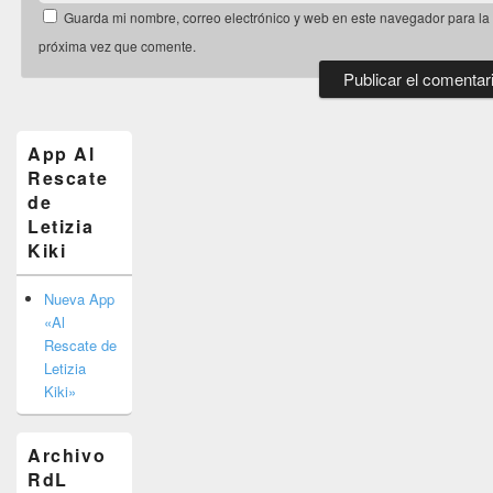
Guarda mi nombre, correo electrónico y web en este navegador para la
próxima vez que comente.
El
área
de
App Al
widget
Rescate
barra
de
lateral
primaria
Letizia
Kiki
Nueva App
«Al
Rescate de
Letizia
Kiki»
Archivo
RdL