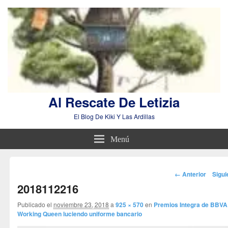
Al Rescate De Letizia
El Blog De Kiki Y Las Ardillas
Menú
Navegador
← Anterior
Sigu
de
2018112216
imágenes
Publicado el
noviembre 23, 2018
a
925 × 570
en
Premios Integra de BBVA
Working Queen luciendo uniforme bancario