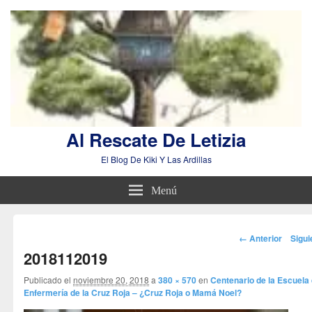
Al Rescate De Letizia
El Blog De Kiki Y Las Ardillas
Menú
Navegador
← Anterior
Sigu
de
2018112019
imágenes
Publicado el
noviembre 20, 2018
a
380 × 570
en
Centenario de la Escuela
Enfermería de la Cruz Roja – ¿Cruz Roja o Mamá Noel?