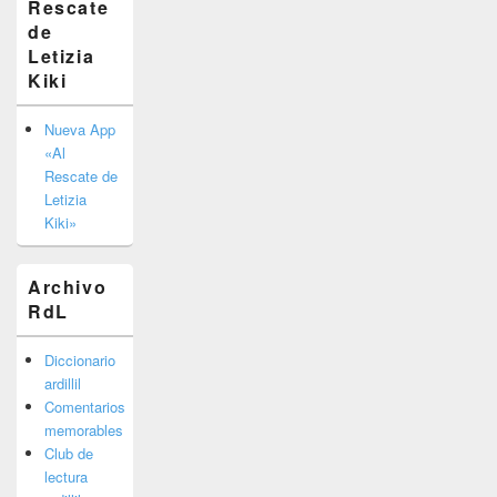
Rescate
barra
de
lateral
primaria
Letizia
Kiki
Nueva App
«Al
Rescate de
Letizia
Kiki»
Archivo
RdL
Diccionario
ardillil
Comentarios
memorables
Club de
lectura