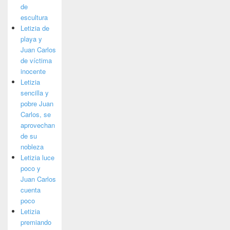
de
escultura
Letizia de
playa y
Juan Carlos
de víctima
inocente
Letizia
sencilla y
pobre Juan
Carlos, se
aprovechan
de su
nobleza
Letizia luce
poco y
Juan Carlos
cuenta
poco
Letizia
premiando