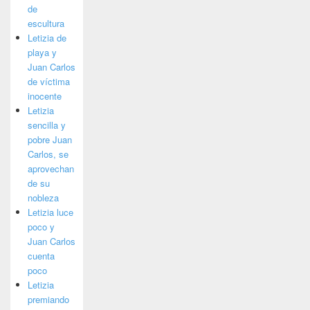
de
escultura
Letizia de
playa y
Juan Carlos
de víctima
inocente
Letizia
sencilla y
pobre Juan
Carlos, se
aprovechan
de su
nobleza
Letizia luce
poco y
Juan Carlos
cuenta
poco
Letizia
premiando