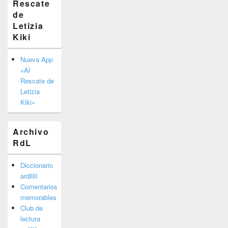
Rescate
barra
de
lateral
primaria
Letizia
Kiki
Nueva App
«Al
Rescate de
Letizia
Kiki»
Archivo
RdL
Diccionario
ardillil
Comentarios
memorables
Club de
lectura