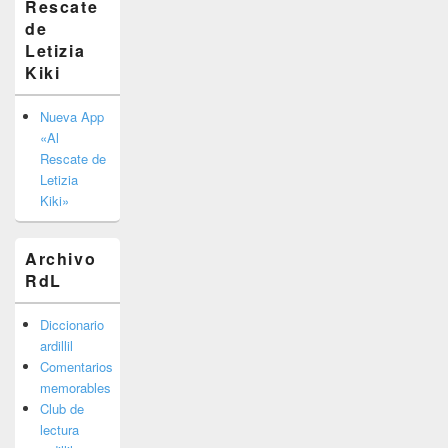
Rescate
barra
de
lateral
primaria
Letizia
Kiki
Nueva App
«Al
Rescate de
Letizia
Kiki»
Archivo
RdL
Diccionario
ardillil
Comentarios
memorables
Club de
lectura