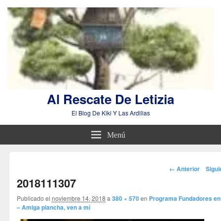
Al Rescate De Letizia
El Blog De Kiki Y Las Ardillas
Menú
Navegador
← Anterior
Sigu
de
2018111307
imágenes
Publicado el
noviembre 14, 2018
a
380 × 570
en
Programa Fundadores en
– Amiga plancha, ven a mí