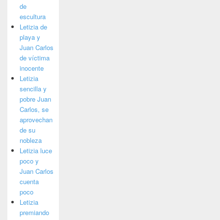
de
escultura
Letizia de
playa y
Juan Carlos
de víctima
inocente
Letizia
sencilla y
pobre Juan
Carlos, se
aprovechan
de su
nobleza
Letizia luce
poco y
Juan Carlos
cuenta
poco
Letizia
premiando