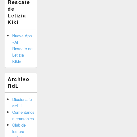
Rescate
barra
de
lateral
primaria
Letizia
Kiki
Nueva App
«Al
Rescate de
Letizia
Kiki»
Archivo
RdL
Diccionario
ardillil
Comentarios
memorables
Club de
lectura