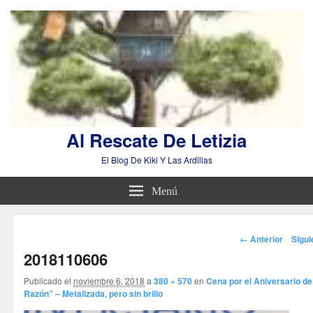
Al Rescate De Letizia
El Blog De Kiki Y Las Ardillas
Menú
Navegador
← Anterior
Sigu
de
2018110606
imágenes
Publicado el
noviembre 6, 2018
a
380 × 570
en
Cena por el Aniversario de
Razón” – Metalizada, pero sin brillo