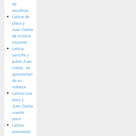
de
escultura
Letizia de
playa y
Juan Carlos
de víctima
inocente
Letizia
sencilla y
pobre Juan
Carlos, se
aprovechan
de su
nobleza
Letizia luce
poco y
Juan Carlos
cuenta
poco
Letizia
premiando