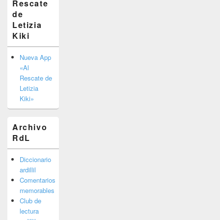
Rescate
barra
de
lateral
primaria
Letizia
Kiki
Nueva App
«Al
Rescate de
Letizia
Kiki»
Archivo
RdL
Diccionario
ardillil
Comentarios
memorables
Club de
lectura