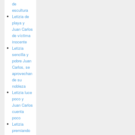
de
escultura
Letizia de
playa y
Juan Carlos
de víctima
inocente
Letizia
sencilla y
pobre Juan
Carlos, se
aprovechan
de su
nobleza
Letizia luce
poco y
Juan Carlos
cuenta
poco
Letizia
premiando