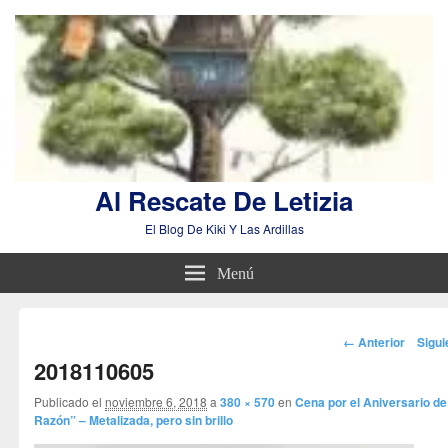
Al Rescate De Letizia
El Blog De Kiki Y Las Ardillas
Menú
Navegador
← Anterior
Sigu
de
2018110605
imágenes
Publicado el
noviembre 6, 2018
a
380 × 570
en
Cena por el Aniversario de
Razón” – Metalizada, pero sin brillo