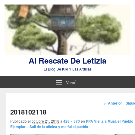
Al Rescate De Letizia
El Blog De Kiki Y Las Ardillas
Menú
Navegador
← Anterior
Sigu
de
2018102118
imágenes
Publicado el
octubre 21, 2018
a
428 × 570
en
PPA Visita a Mual, el Pueblo
Ejemplar – Salí de la oficina y me fui al pueblo