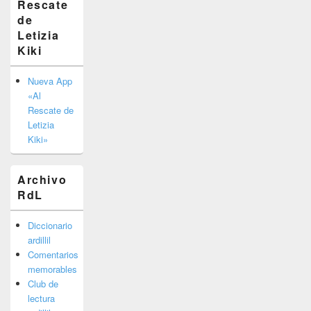
Rescate
barra
de
lateral
primaria
Letizia
Kiki
Nueva App
«Al
Rescate de
Letizia
Kiki»
Archivo
RdL
Diccionario
ardillil
Comentarios
memorables
Club de
lectura