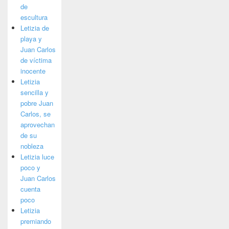
de
escultura
Letizia de
playa y
Juan Carlos
de víctima
inocente
Letizia
sencilla y
pobre Juan
Carlos, se
aprovechan
de su
nobleza
Letizia luce
poco y
Juan Carlos
cuenta
poco
Letizia
premiando