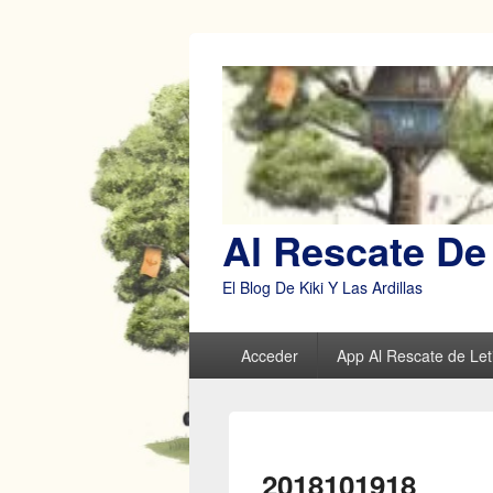
Al Rescate De 
El Blog De Kiki Y Las Ardillas
Menú
Acceder
App Al Rescate de Leti
principal
2018101918