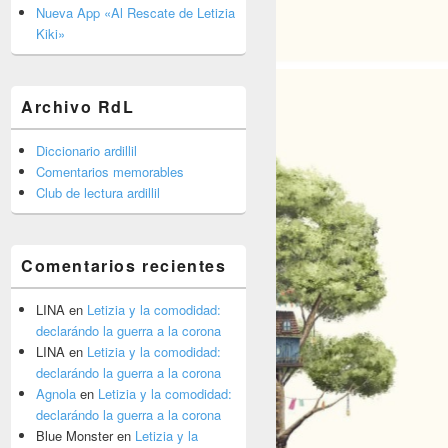
barra
Nueva App «Al Rescate de Letizia
lateral
Kiki»
primaria
Archivo RdL
Diccionario ardillil
Comentarios memorables
Club de lectura ardillil
Comentarios recientes
LINA
en
Letizia y la comodidad:
declarándo la guerra a la corona
LINA
en
Letizia y la comodidad:
declarándo la guerra a la corona
Agnola
en
Letizia y la comodidad:
declarándo la guerra a la corona
Blue Monster
en
Letizia y la