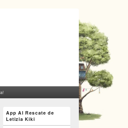
ia!
El
App Al Rescate de
área
Letizia Kiki
de
widget