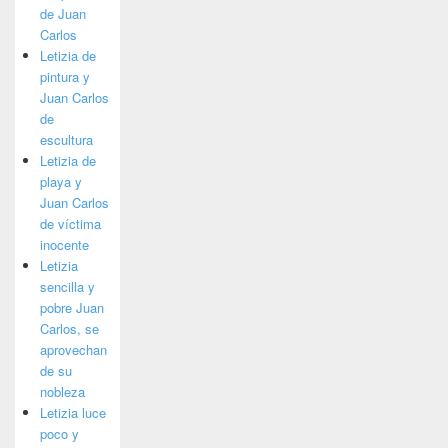
de Juan
Carlos
Letizia de
pintura y
Juan Carlos
de
escultura
Letizia de
playa y
Juan Carlos
de víctima
inocente
Letizia
sencilla y
pobre Juan
Carlos, se
aprovechan
de su
nobleza
Letizia luce
poco y