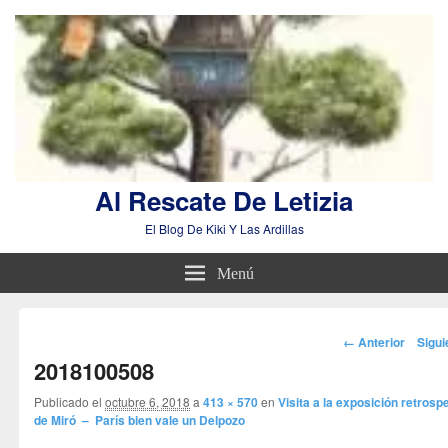
Al Rescate De Letizia
El Blog De Kiki Y Las Ardillas
Menú
Navegador
← Anterior
Sigu
de
2018100508
imágenes
Publicado el
octubre 6, 2018
a
413 × 570
en
Visita a la exposición retrosp
de Miró – París bien vale un Delpozo