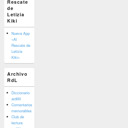
Rescate
barra
de
lateral
primaria
Letizia
Kiki
Nueva App
«Al
Rescate de
Letizia
Kiki»
Archivo
RdL
Diccionario
ardillil
Comentarios
memorables
Club de
lectura