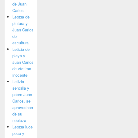
de Juan
Carlos
Letizia de
pintura y
Juan Carlos
de
escultura
Letizia de
playa y
Juan Carlos
de víctima
inocente
Letizia
sencilla y
pobre Juan
Carlos, se
aprovechan
de su
nobleza
Letizia luce
poco y