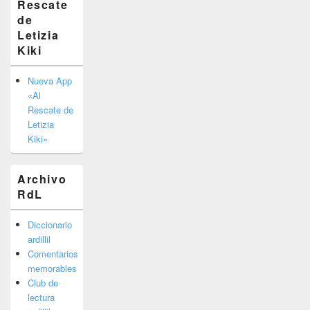
Rescate
barra
de
lateral
primaria
Letizia
Kiki
Nueva App
«Al
Rescate de
Letizia
Kiki»
Archivo
RdL
Diccionario
ardillil
Comentarios
memorables
Club de
lectura