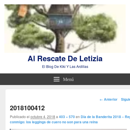
Al Rescate De Letizia
El Blog De Kiki Y Las Ardillas
Menú
Navegador
← Anterior
Sigu
de
2018100412
imágenes
Publicado el
octubre 4, 2018
a
403 × 570
en
Día de la Banderita 2018 – Re
conmigo: los leggings de cuero no son para una reina