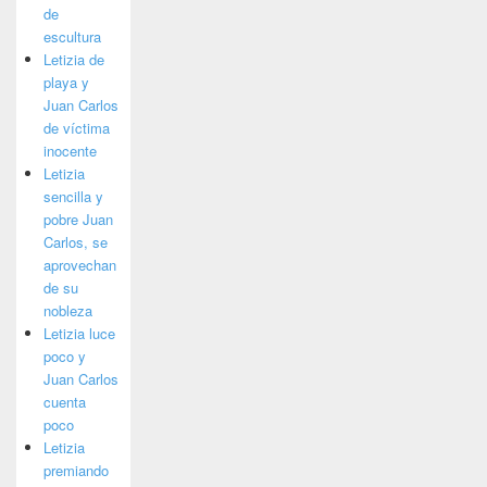
de
escultura
Letizia de
playa y
Juan Carlos
de víctima
inocente
Letizia
sencilla y
pobre Juan
Carlos, se
aprovechan
de su
nobleza
Letizia luce
poco y
Juan Carlos
cuenta
poco
Letizia
premiando