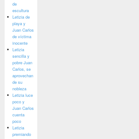
de
escultura
Letizia de
playa y
Juan Carlos
de víctima
inocente
Letizia
sencilla y
pobre Juan
Carlos, se
aprovechan
de su
nobleza
Letizia luce
poco y
Juan Carlos
cuenta
poco
Letizia
premiando