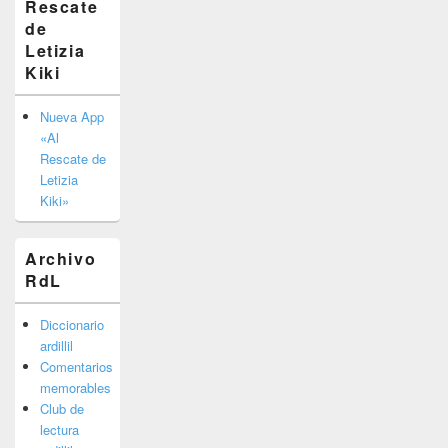
Rescate
barra
de
lateral
primaria
Letizia
Kiki
Nueva App
«Al
Rescate de
Letizia
Kiki»
Archivo
RdL
Diccionario
ardillil
Comentarios
memorables
Club de
lectura