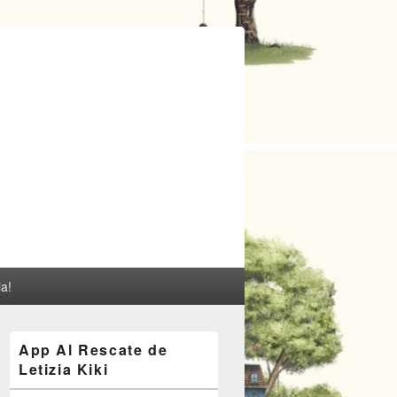
ia!
El
App Al Rescate de
área
Letizia Kiki
de
widget