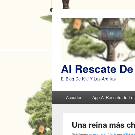
Al Rescate De 
El Blog De Kiki Y Las Ardillas
Menú
Acceder
App Al Rescate de Leti
principal
Una reina más ch
Publicado el
mayo 4, 2018
por
Kiki Ar