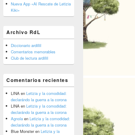
barra
Nueva App «Al Rescate de Letizia
lateral
Kiki»
primaria
Archivo RdL
Diccionario ardillil
Comentarios memorables
Club de lectura ardillil
Comentarios recientes
LINA
en
Letizia y la comodidad:
declarándo la guerra a la corona
LINA
en
Letizia y la comodidad:
declarándo la guerra a la corona
Agnola
en
Letizia y la comodidad:
declarándo la guerra a la corona
Blue Monster
en
Letizia y la