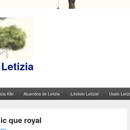
Letizia
zia Kiki
Atuendos de Letizia
¡Léetelo Letizia!
Usalo Letiz
ic que royal
dilla