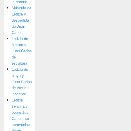
la corona
Músculo de
Letizia y
despedida
de Juan
Carlos
Letizia de
pintura y
Juan Carlos
de
escultura
Letizia de
playa y
Juan Carlos
de víctima
inocente
Letizia
sencilla y
pobre Juan
Carlos, se
aprovechan
de su