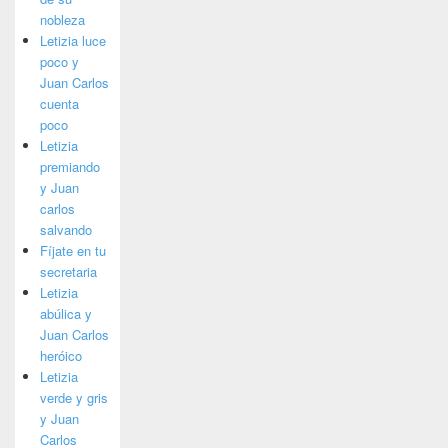
nobleza
Letizia luce
poco y
Juan Carlos
cuenta
poco
Letizia
premiando
y Juan
carlos
salvando
Fíjate en tu
secretaria
Letizia
abúlica y
Juan Carlos
heróico
Letizia
verde y gris
y Juan
Carlos