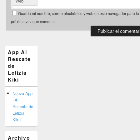
Web
Guarda mi nombre, correo electrónico y web en este navegador para la
próxima vez que comente.
El
área
de
App Al
widget
Rescate
barra
de
lateral
primaria
Letizia
Kiki
Nueva App
«Al
Rescate de
Letizia
Kiki»
Archivo