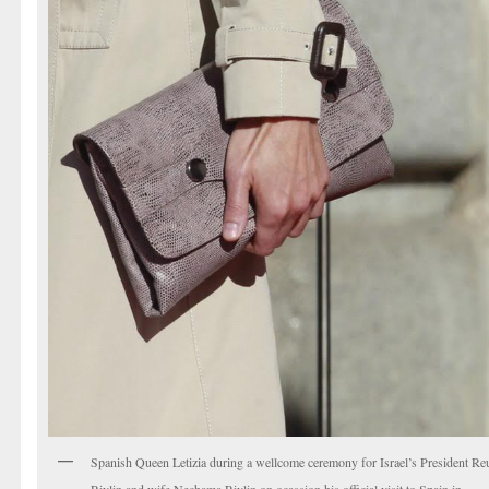
Spanish Queen Letizia during a wellcome ceremony for Israel’s President R
Rivlin and wife Nechama Rivlin on ocassion his official visit to Spain in