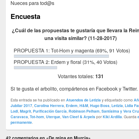
Nueces para tod@s
Encuesta
¿Cuál de las propuestas te gustaría que llevara la Rei
una visita similar? (11-28-2017)
PROPUESTA 1: Tot-Hom y magenta
(69%, 91 Votos)
PROPUESTA 2: Erdem y floral
(31%, 40 Votos)
Votantes totales:
131
Si te gusta el arbolito, compártenos en Facebook y Twitter.
Esta entrada se ha publicado en
Atuendos de Letizia
y etiquetado como
Añ
Jubilar 2017
,
Carolina Herrera
,
Erdem
,
H&M
,
Hugo Boss
,
Letizia
,
Lidia Fa
Lodi
,
Magrit
,
Purificación García
,
Robinson Pelham
,
Santísima y Vera Cru
Caravaca
,
Tot-hom
,
Uterque
,
Van Cleef & Arpels
por
Kiki Ardilla
. Guarda
permanente
.
42 comentarios en «De reina en Murcia»