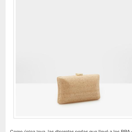
Como única joya, las discretas perlas que llevó a los PPA