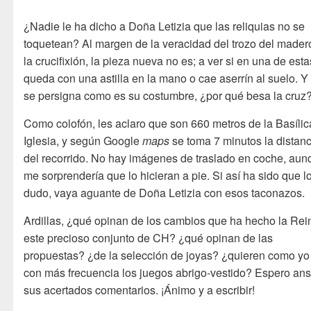
¿Nadie le ha dicho a Doña Letizia que las reliquias no se
toquetean? Al margen de la veracidad del trozo del mader
la crucifixión, la pieza nueva no es; a ver si en una de est
queda con una astilla en la mano o cae aserrín al suelo. Y 
se persigna como es su costumbre, ¿por qué besa la cruz
Como colofón, les aclaro que son 660 metros de la Basílic
Iglesia, y según Google
maps
se toma 7 minutos la distanc
del recorrido. No hay imágenes de traslado en coche, au
me sorprendería que lo hicieran a pie. Si así ha sido que l
dudo, vaya aguante de Doña Letizia con esos taconazos.
Ardillas, ¿qué opinan de los cambios que ha hecho la Rei
este precioso conjunto de CH? ¿qué opinan de las
propuestas? ¿de la selección de joyas? ¿quieren como yo
con más frecuencia los juegos abrigo-vestido? Espero an
sus acertados comentarios. ¡Ánimo y a escribir!