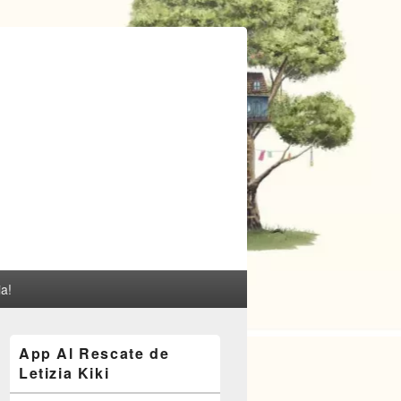
ia!
El
App Al Rescate de
área
Letizia Kiki
de
widget