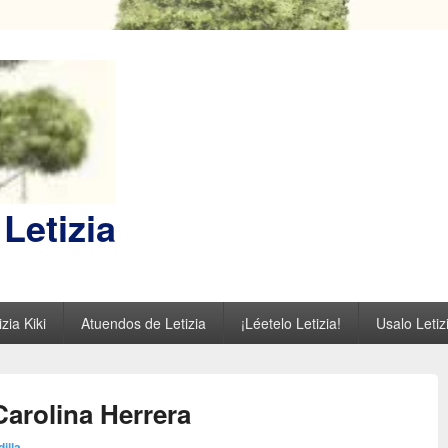
Letizia
zia Kiki
Atuendos de Letizia
¡Léetelo Letizia!
Usalo Letiz
Carolina Herrera
dilla