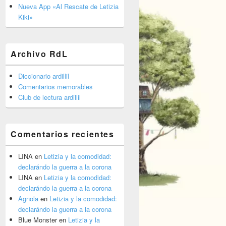
barra
Nueva App «Al Rescate de Letizia
lateral
Kiki»
primaria
Archivo RdL
Diccionario ardillil
Comentarios memorables
Club de lectura ardillil
Comentarios recientes
LINA
en
Letizia y la comodidad:
declarándo la guerra a la corona
LINA
en
Letizia y la comodidad:
declarándo la guerra a la corona
Agnola
en
Letizia y la comodidad:
declarándo la guerra a la corona
Blue Monster
en
Letizia y la