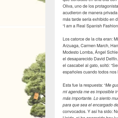
Oliva, uno de los protagonist
acudieron de manera privada 
más tarde sería exhibido en 
“I am a Real Spanish Fashion
Los catorce de la cita eran: 
Arzuaga, Carmen March, Hann
Modesto Lomba, Ángel Schles
el desaparecido David Delfín.
el cascabel al gato, soltó: “
españoles cuando todos nos h
Esta fue la respuesta: “
Me gus
mi agenda me es imposible ir 
más importante. Lo siento mu
para que sea el encargado de
convocados. Y así ha sido: N
Unido, ni ha aparecido hoy l