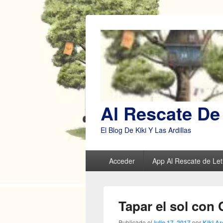
Al Rescate De 
El Blog De Kiki Y Las Ardillas
Menú
Acceder
App Al Rescate de Leti
principal
Tapar el sol con 
Publicado el
julio 17, 2017
por
Kiki Ar