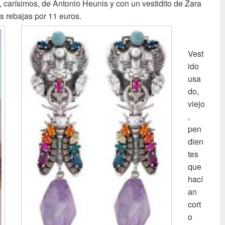
, carísimos, de Antonio Heunis y con un vestidito de Zara
s rebajas por 11 euros.
Vest
ido
usa
do,
viejo
,
pen
dien
tes
que
hací
an
cort
o