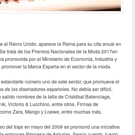
je al Reino Unido, aparece la Reina para su cita anual en
. Se trata de los Premios Nacionales de la Moda 2017en
iva promovida por el Ministerio de Economía, Industria y
s promover la Marca España en el sector de la moda.
 estandarte número uno de este sector, que promueva el
os de los diseñadores españoles. No debía ser difícil,
 salido nombres de la talla de Cristóbal Balenciaga,
k, Victorio & Lucchino, entre otros. Firmas de
l como Zara, Mango y Loewe, entre muchas más.
o del traje en mayo del 2009 se promovió una iniciativa
n la entonces Princesa de Asturias. Según cuenta Juanjo