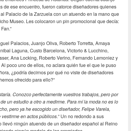
as de ese encuentro, fueron catorce diseñadores quienes
al Palacio de la Zarzuela con un atuendo en la mano que
dicho Museo. Les colocaron un pin promocional que decía:
 Fan.”
Miguel Palacios, Juanjo Oliva, Roberto Torretta, Amaya
ibal Laguna, Custo Barcelona, Victorio & Lucchino,
ser, Ana Locking, Roberto Verino, Fernando Lemoniez y
 Al poco uno de ellos, no aclara quién fue el que le puso
Señora, ¿podría decirnos por qué no viste de diseñadores
emos ofrecido para ello?”
taría. Conozco perfectamente vuestros trabajos, pero por
de un estudio a otro a medirme. Para mí la moda no es lo
cho, pero ya he escogido un diseñador, Felipe Varela,
 vestirme en actos públicos.
” Un no redondo a sus
o llevó ningún atuendo de un diseñador español al Reino
uciendo ningún modelo de los premiados.