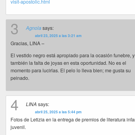
visit-apostolic.html
3
Agnola
says:
abril 23, 2025 a las 3:21 am
Gracias, LINA –
El vestido negro está apropiado para la ocasión funebre, y
también la falta de joyas en esta oportunidad. No es el
momento para lucirlas. El pelo lo lleva bien; me gusta su
peinado.
4
LINA
says:
abril 25, 2025 a las 5:44 pm
Fotos de Letizia en la entrega de premios de literatura infan
juvenil.