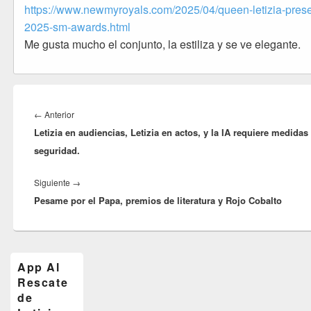
https://www.newmyroyals.com/2025/04/queen-letizia-prese
2025-sm-awards.html
Me gusta mucho el conjunto, la estiliza y se ve elegante.
Navegación
de
Entrada
←
Anterior
entradas
Letizia en audiencias, Letizia en actos, y la IA requiere medidas
anterior:
seguridad.
Entrada
Siguiente
→
Pesame por el Papa, premios de literatura y Rojo Cobalto
siguiente:
El
App Al
área
Rescate
de
widget
de
barra