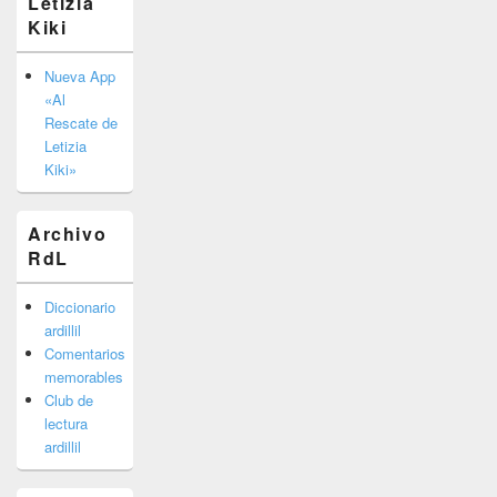
Letizia
lateral
Kiki
primaria
Nueva App
«Al
Rescate de
Letizia
Kiki»
Archivo
RdL
Diccionario
ardillil
Comentarios
memorables
Club de
lectura
ardillil