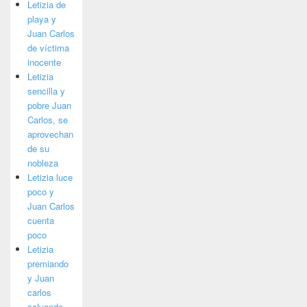
Letizia de
playa y
Juan Carlos
de víctima
inocente
Letizia
sencilla y
pobre Juan
Carlos, se
aprovechan
de su
nobleza
Letizia luce
poco y
Juan Carlos
cuenta
poco
Letizia
premiando
y Juan
carlos
salvando