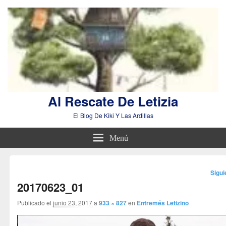
Al Rescate De Letizia
El Blog De Kiki Y Las Ardillas
Menú
Nave
Sigu
de
20170623_01
imág
Publicado el
junio 23, 2017
a
933 × 827
en
Entremés Letizino