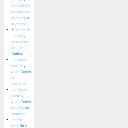
comodidad:
declarándo
la guerra a
la corona
Músculo de
Letizia y
despedida
de Juan
Carlos
Letizia de
pintura y
Juan Carlos
de
escultura
Letizia de
playa y
Juan Carlos
de víctima
inocente
Letizia
sencilla y