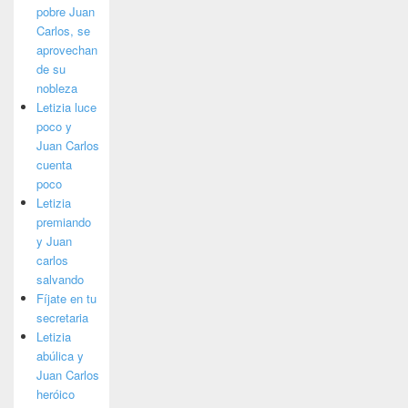
pobre Juan
Carlos, se
aprovechan
de su
nobleza
Letizia luce
poco y
Juan Carlos
cuenta
poco
Letizia
premiando
y Juan
carlos
salvando
Fíjate en tu
secretaria
Letizia
abúlica y
Juan Carlos
heróico