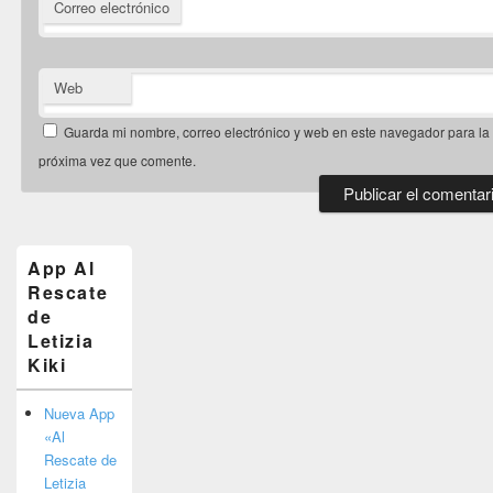
Correo electrónico
Web
Guarda mi nombre, correo electrónico y web en este navegador para la
próxima vez que comente.
El
área
de
App Al
widget
Rescate
barra
de
lateral
primaria
Letizia
Kiki
Nueva App
«Al
Rescate de
Letizia