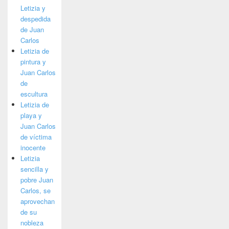
Letizia y
despedida
de Juan
Carlos
Letizia de
pintura y
Juan Carlos
de
escultura
Letizia de
playa y
Juan Carlos
de víctima
inocente
Letizia
sencilla y
pobre Juan
Carlos, se
aprovechan
de su
nobleza