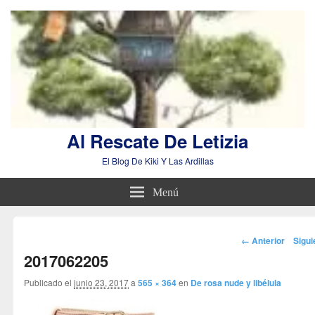
Al Rescate De Letizia
El Blog De Kiki Y Las Ardillas
Menú
Navegador
← Anterior
Sigu
de
2017062205
imágenes
Publicado el
junio 23, 2017
a
565 × 364
en
De rosa nude y libélula