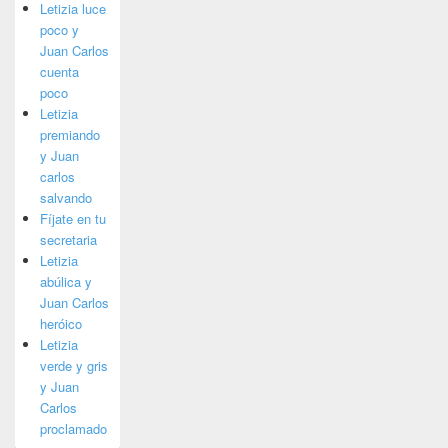
Letizia luce
poco y
Juan Carlos
cuenta
poco
Letizia
premiando
y Juan
carlos
salvando
Fíjate en tu
secretaria
Letizia
abúlica y
Juan Carlos
heróico
Letizia
verde y gris
y Juan
Carlos
proclamado