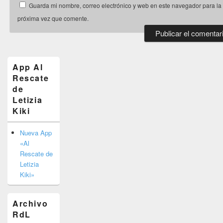
Guarda mi nombre, correo electrónico y web en este navegador para la
próxima vez que comente.
El
área
de
App Al
widget
Rescate
barra
de
lateral
primaria
Letizia
Kiki
Nueva App
«Al
Rescate de
Letizia
Kiki»
Archivo
RdL